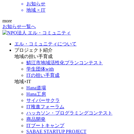
お知らせ
地域 × IT
more
お知らせ一覧へ
エル・コミュニティについて
プロジェクト紹介
地域の担い手育成
鯖江市地域活性化プランコンテスト
学生団体with
ITの担い手育成
地域×IT
Hana道場
Hana工房
サイバーサクラ
IT推進フォーラム
ハッカソン・プログラミングコンテスト
商品開発
ITブートキャンプ
SABAE STARTUP PROJECT