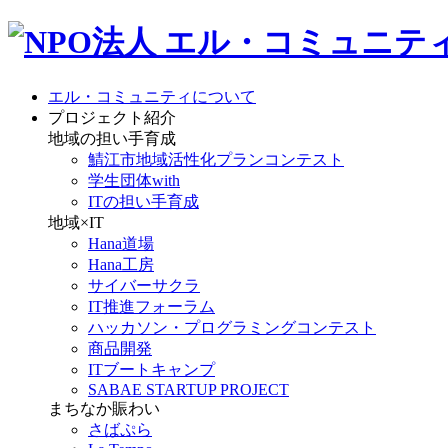
エル・コミュニティについて
プロジェクト紹介
地域の担い手育成
鯖江市地域活性化プランコンテスト
学生団体with
ITの担い手育成
地域×IT
Hana道場
Hana工房
サイバーサクラ
IT推進フォーラム
ハッカソン・プログラミングコンテスト
商品開発
ITブートキャンプ
SABAE STARTUP PROJECT
まちなか賑わい
さばぷら