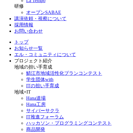
La Tempo
研修
オープンSABAE
講演依頼・視察について
採用情報
お問い合わせ
トップ
お知らせ一覧
エル・コミュニティについて
プロジェクト紹介
地域の担い手育成
鯖江市地域活性化プランコンテスト
学生団体with
ITの担い手育成
地域×IT
Hana道場
Hana工房
サイバーサクラ
IT推進フォーラム
ハッカソン・プログラミングコンテスト
商品開発