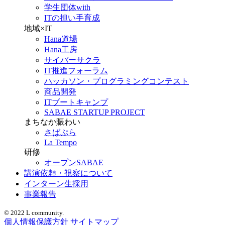
学生団体with
ITの担い手育成
地域×IT
Hana道場
Hana工房
サイバーサクラ
IT推進フォーラム
ハッカソン・プログラミングコンテスト
商品開発
ITブートキャンプ
SABAE STARTUP PROJECT
まちなか賑わい
さばぷら
La Tempo
研修
オープンSABAE
講演依頼・視察について
インターン生採用
事業報告
© 2022 L community.
個人情報保護方針
サイトマップ