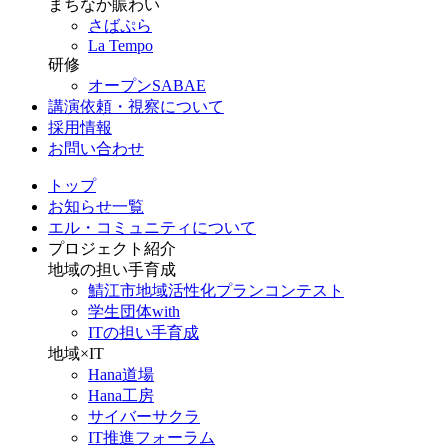
まちなか賑わい
さばぷら
La Tempo
研修
オープンSABAE
講演依頼・視察について
採用情報
お問い合わせ
トップ
お知らせ一覧
エル・コミュニティについて
プロジェクト紹介
地域の担い手育成
鯖江市地域活性化プランコンテスト
学生団体with
ITの担い手育成
地域×IT
Hana道場
Hana工房
サイバーサクラ
IT推進フォーラム