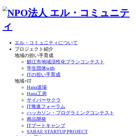
エル・コミュニティについて
プロジェクト紹介
地域の担い手育成
鯖江市地域活性化プランコンテスト
学生団体with
ITの担い手育成
地域×IT
Hana道場
Hana工房
サイバーサクラ
IT推進フォーラム
ハッカソン・プログラミングコンテスト
商品開発
ITブートキャンプ
SABAE STARTUP PROJECT