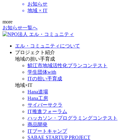
お知らせ
地域 × IT
more
お知らせ一覧へ
エル・コミュニティについて
プロジェクト紹介
地域の担い手育成
鯖江市地域活性化プランコンテスト
学生団体with
ITの担い手育成
地域×IT
Hana道場
Hana工房
サイバーサクラ
IT推進フォーラム
ハッカソン・プログラミングコンテスト
商品開発
ITブートキャンプ
SABAE STARTUP PROJECT