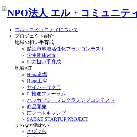
エル・コミュニティについて
プロジェクト紹介
地域の担い手育成
鯖江市地域活性化プランコンテスト
学生団体with
ITの担い手育成
地域×IT
Hana道場
Hana工房
サイバーサクラ
IT推進フォーラム
ハッカソン・プログラミングコンテスト
商品開発
ITブートキャンプ
SABAE STARTUP PROJECT
まちなか賑わい
さばぷら