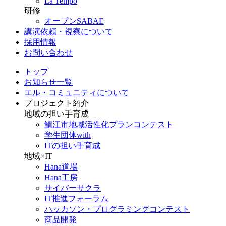
La Tempo
研修
オープンSABAE
講演依頼・視察について
採用情報
お問い合わせ
トップ
お知らせ一覧
エル・コミュニティについて
プロジェクト紹介
地域の担い手育成
鯖江市地域活性化プランコンテスト
学生団体with
ITの担い手育成
地域×IT
Hana道場
Hana工房
サイバーサクラ
IT推進フォーラム
ハッカソン・プログラミングコンテスト
商品開発