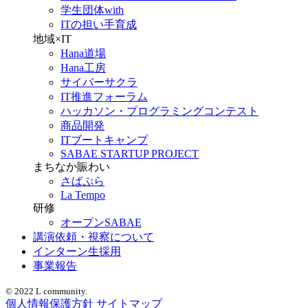
学生団体with
ITの担い手育成
地域×IT
Hana道場
Hana工房
サイバーサクラ
IT推進フォーラム
ハッカソン・プログラミングコンテスト
商品開発
ITブートキャンプ
SABAE STARTUP PROJECT
まちなか賑わい
さばぷら
La Tempo
研修
オープンSABAE
講演依頼・視察について
インターン生採用
事業報告
© 2022 L community.
個人情報保護方針
サイトマップ