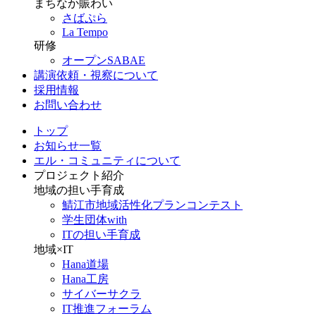
まちなか賑わい
さばぷら
La Tempo
研修
オープンSABAE
講演依頼・視察について
採用情報
お問い合わせ
トップ
お知らせ一覧
エル・コミュニティについて
プロジェクト紹介
地域の担い手育成
鯖江市地域活性化プランコンテスト
学生団体with
ITの担い手育成
地域×IT
Hana道場
Hana工房
サイバーサクラ
IT推進フォーラム