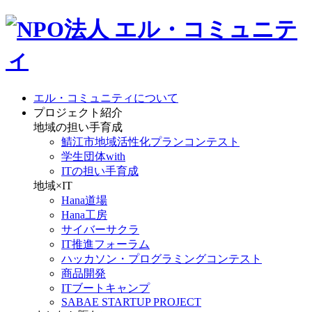
エル・コミュニティについて
プロジェクト紹介
地域の担い手育成
鯖江市地域活性化プランコンテスト
学生団体with
ITの担い手育成
地域×IT
Hana道場
Hana工房
サイバーサクラ
IT推進フォーラム
ハッカソン・プログラミングコンテスト
商品開発
ITブートキャンプ
SABAE STARTUP PROJECT