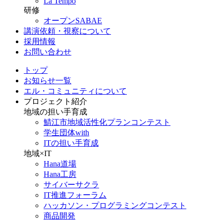
La Tempo
研修
オープンSABAE
講演依頼・視察について
採用情報
お問い合わせ
トップ
お知らせ一覧
エル・コミュニティについて
プロジェクト紹介
地域の担い手育成
鯖江市地域活性化プランコンテスト
学生団体with
ITの担い手育成
地域×IT
Hana道場
Hana工房
サイバーサクラ
IT推進フォーラム
ハッカソン・プログラミングコンテスト
商品開発