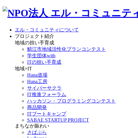
エル・コミュニティについて
プロジェクト紹介
地域の担い手育成
鯖江市地域活性化プランコンテスト
学生団体with
ITの担い手育成
地域×IT
Hana道場
Hana工房
サイバーサクラ
IT推進フォーラム
ハッカソン・プログラミングコンテスト
商品開発
ITブートキャンプ
SABAE STARTUP PROJECT
まちなか賑わい
さばぷら