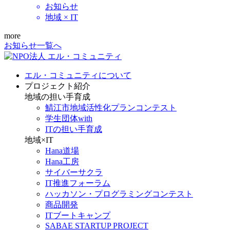
お知らせ
地域 × IT
more
お知らせ一覧へ
エル・コミュニティについて
プロジェクト紹介
地域の担い手育成
鯖江市地域活性化プランコンテスト
学生団体with
ITの担い手育成
地域×IT
Hana道場
Hana工房
サイバーサクラ
IT推進フォーラム
ハッカソン・プログラミングコンテスト
商品開発
ITブートキャンプ
SABAE STARTUP PROJECT