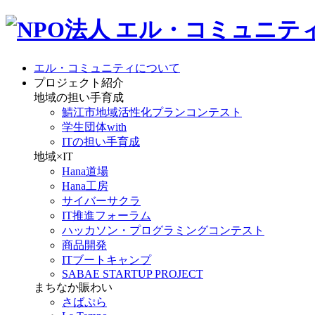
エル・コミュニティについて
プロジェクト紹介
地域の担い手育成
鯖江市地域活性化プランコンテスト
学生団体with
ITの担い手育成
地域×IT
Hana道場
Hana工房
サイバーサクラ
IT推進フォーラム
ハッカソン・プログラミングコンテスト
商品開発
ITブートキャンプ
SABAE STARTUP PROJECT
まちなか賑わい
さばぷら