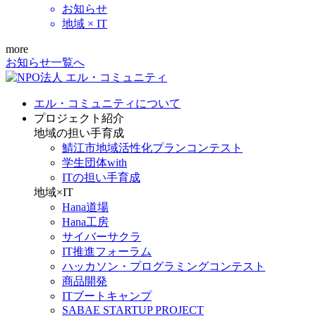
お知らせ
地域 × IT
more
お知らせ一覧へ
エル・コミュニティについて
プロジェクト紹介
地域の担い手育成
鯖江市地域活性化プランコンテスト
学生団体with
ITの担い手育成
地域×IT
Hana道場
Hana工房
サイバーサクラ
IT推進フォーラム
ハッカソン・プログラミングコンテスト
商品開発
ITブートキャンプ
SABAE STARTUP PROJECT