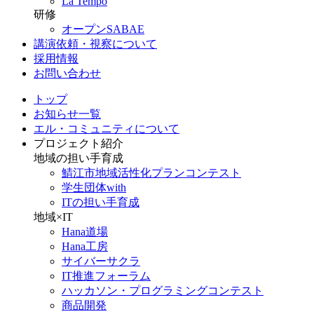
La Tempo
研修
オープンSABAE
講演依頼・視察について
採用情報
お問い合わせ
トップ
お知らせ一覧
エル・コミュニティについて
プロジェクト紹介
地域の担い手育成
鯖江市地域活性化プランコンテスト
学生団体with
ITの担い手育成
地域×IT
Hana道場
Hana工房
サイバーサクラ
IT推進フォーラム
ハッカソン・プログラミングコンテスト
商品開発