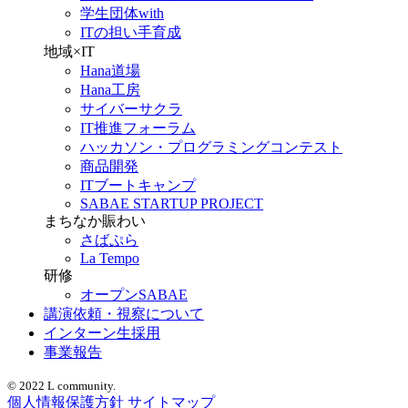
学生団体with
ITの担い手育成
地域×IT
Hana道場
Hana工房
サイバーサクラ
IT推進フォーラム
ハッカソン・プログラミングコンテスト
商品開発
ITブートキャンプ
SABAE STARTUP PROJECT
まちなか賑わい
さばぷら
La Tempo
研修
オープンSABAE
講演依頼・視察について
インターン生採用
事業報告
© 2022 L community.
個人情報保護方針
サイトマップ