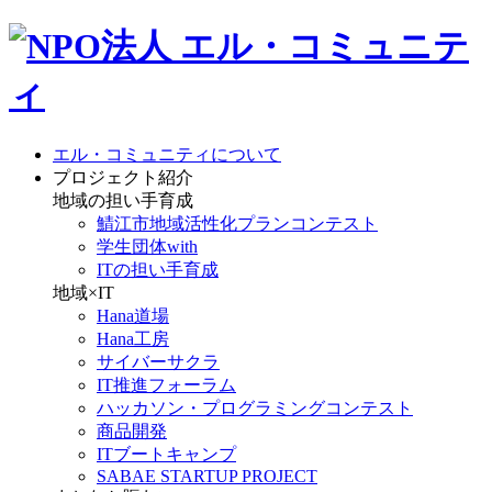
エル・コミュニティについて
プロジェクト紹介
地域の担い手育成
鯖江市地域活性化プランコンテスト
学生団体with
ITの担い手育成
地域×IT
Hana道場
Hana工房
サイバーサクラ
IT推進フォーラム
ハッカソン・プログラミングコンテスト
商品開発
ITブートキャンプ
SABAE STARTUP PROJECT