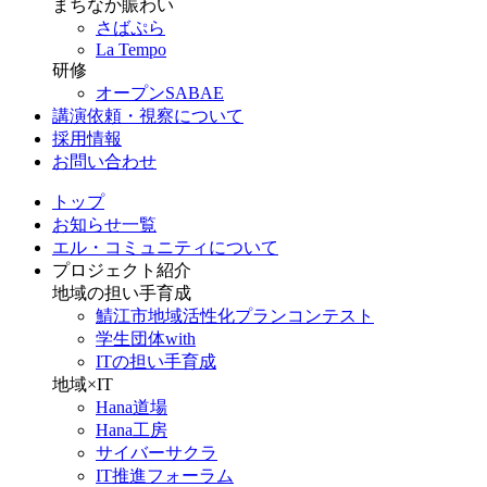
まちなか賑わい
さばぷら
La Tempo
研修
オープンSABAE
講演依頼・視察について
採用情報
お問い合わせ
トップ
お知らせ一覧
エル・コミュニティについて
プロジェクト紹介
地域の担い手育成
鯖江市地域活性化プランコンテスト
学生団体with
ITの担い手育成
地域×IT
Hana道場
Hana工房
サイバーサクラ
IT推進フォーラム