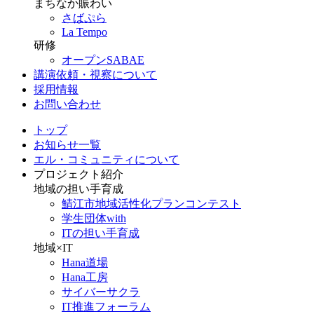
まちなか賑わい
さばぷら
La Tempo
研修
オープンSABAE
講演依頼・視察について
採用情報
お問い合わせ
トップ
お知らせ一覧
エル・コミュニティについて
プロジェクト紹介
地域の担い手育成
鯖江市地域活性化プランコンテスト
学生団体with
ITの担い手育成
地域×IT
Hana道場
Hana工房
サイバーサクラ
IT推進フォーラム