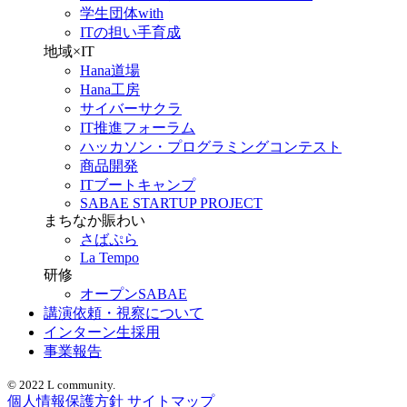
学生団体with
ITの担い手育成
地域×IT
Hana道場
Hana工房
サイバーサクラ
IT推進フォーラム
ハッカソン・プログラミングコンテスト
商品開発
ITブートキャンプ
SABAE STARTUP PROJECT
まちなか賑わい
さばぷら
La Tempo
研修
オープンSABAE
講演依頼・視察について
インターン生採用
事業報告
© 2022 L community.
個人情報保護方針
サイトマップ