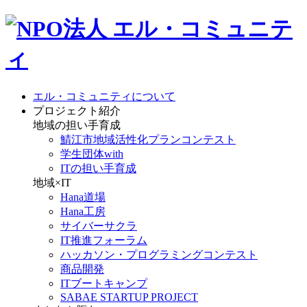
エル・コミュニティについて
プロジェクト紹介
地域の担い手育成
鯖江市地域活性化プランコンテスト
学生団体with
ITの担い手育成
地域×IT
Hana道場
Hana工房
サイバーサクラ
IT推進フォーラム
ハッカソン・プログラミングコンテスト
商品開発
ITブートキャンプ
SABAE STARTUP PROJECT