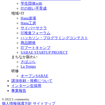
学生団体with
ITの担い手育成
地域×IT
Hana道場
Hana工房
サイバーサクラ
IT推進フォーラム
ハッカソン・プログラミングコンテスト
商品開発
ITブートキャンプ
SABAE STARTUP PROJECT
まちなか賑わい
さばぷら
La Tempo
研修
オープンSABAE
講演依頼・視察について
インターン生採用
事業報告
© 2022 L community.
個人情報保護方針
サイトマップ