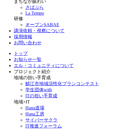
まちなか賑わい
さばぷら
La Tempo
研修
オープンSABAE
講演依頼・視察について
採用情報
お問い合わせ
トップ
お知らせ一覧
エル・コミュニティについて
プロジェクト紹介
地域の担い手育成
鯖江市地域活性化プランコンテスト
学生団体with
ITの担い手育成
地域×IT
Hana道場
Hana工房
サイバーサクラ
IT推進フォーラム