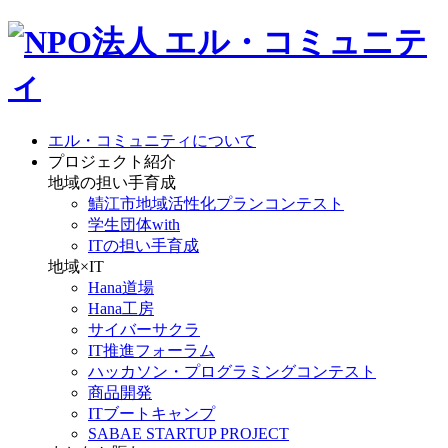
エル・コミュニティについて
プロジェクト紹介
地域の担い手育成
鯖江市地域活性化プランコンテスト
学生団体with
ITの担い手育成
地域×IT
Hana道場
Hana工房
サイバーサクラ
IT推進フォーラム
ハッカソン・プログラミングコンテスト
商品開発
ITブートキャンプ
SABAE STARTUP PROJECT