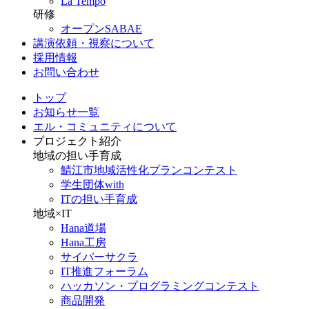
La Tempo
研修
オープンSABAE
講演依頼・視察について
採用情報
お問い合わせ
トップ
お知らせ一覧
エル・コミュニティについて
プロジェクト紹介
地域の担い手育成
鯖江市地域活性化プランコンテスト
学生団体with
ITの担い手育成
地域×IT
Hana道場
Hana工房
サイバーサクラ
IT推進フォーラム
ハッカソン・プログラミングコンテスト
商品開発