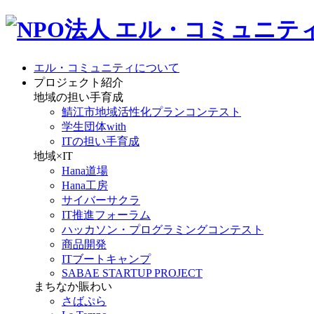
エル・コミュニティについて
プロジェクト紹介
地域の担い手育成
鯖江市地域活性化プランコンテスト
学生団体with
ITの担い手育成
地域×IT
Hana道場
Hana工房
サイバーサクラ
IT推進フォーラム
ハッカソン・プログラミングコンテスト
商品開発
ITブートキャンプ
SABAE STARTUP PROJECT
まちなか賑わい
さばぷら