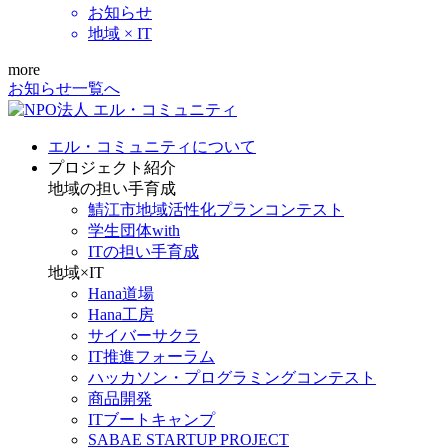
お知らせ
地域 × IT
more
お知らせ一覧へ
エル・コミュニティについて
プロジェクト紹介
地域の担い手育成
鯖江市地域活性化プランコンテスト
学生団体with
ITの担い手育成
地域×IT
Hana道場
Hana工房
サイバーサクラ
IT推進フォーラム
ハッカソン・プログラミングコンテスト
商品開発
ITブートキャンプ
SABAE STARTUP PROJECT