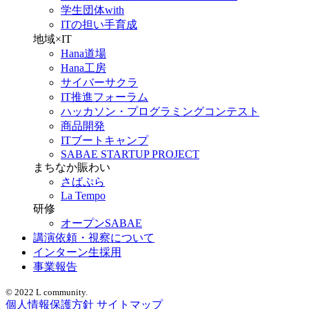
学生団体with
ITの担い手育成
地域×IT
Hana道場
Hana工房
サイバーサクラ
IT推進フォーラム
ハッカソン・プログラミングコンテスト
商品開発
ITブートキャンプ
SABAE STARTUP PROJECT
まちなか賑わい
さばぷら
La Tempo
研修
オープンSABAE
講演依頼・視察について
インターン生採用
事業報告
© 2022 L community.
個人情報保護方針
サイトマップ