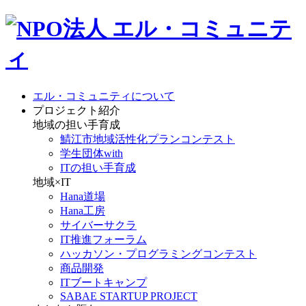
エル・コミュニティについて
プロジェクト紹介
地域の担い手育成
鯖江市地域活性化プランコンテスト
学生団体with
ITの担い手育成
地域×IT
Hana道場
Hana工房
サイバーサクラ
IT推進フォーラム
ハッカソン・プログラミングコンテスト
商品開発
ITブートキャンプ
SABAE STARTUP PROJECT