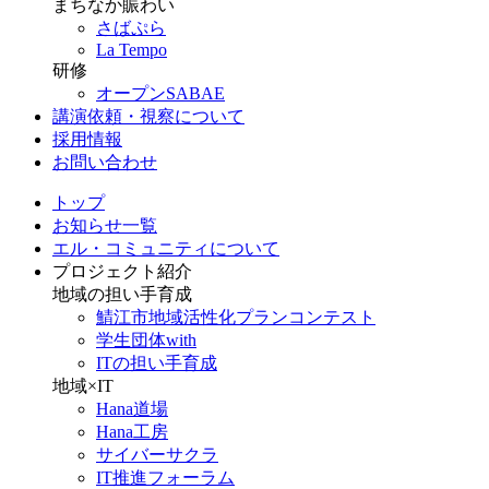
まちなか賑わい
さばぷら
La Tempo
研修
オープンSABAE
講演依頼・視察について
採用情報
お問い合わせ
トップ
お知らせ一覧
エル・コミュニティについて
プロジェクト紹介
地域の担い手育成
鯖江市地域活性化プランコンテスト
学生団体with
ITの担い手育成
地域×IT
Hana道場
Hana工房
サイバーサクラ
IT推進フォーラム