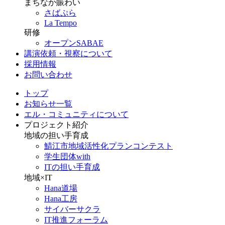
まちなか賑わい
さばぷら
La Tempo
研修
オープンSABAE
講演依頼・視察について
採用情報
お問い合わせ
トップ
お知らせ一覧
エル・コミュニティについて
プロジェクト紹介
地域の担い手育成
鯖江市地域活性化プランコンテスト
学生団体with
ITの担い手育成
地域×IT
Hana道場
Hana工房
サイバーサクラ
IT推進フォーラム