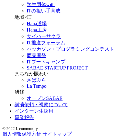
学生団体with
ITの担い手育成
地域×IT
Hana道場
Hana工房
サイバーサクラ
IT推進フォーラム
ハッカソン・プログラミングコンテスト
商品開発
ITブートキャンプ
SABAE STARTUP PROJECT
まちなか賑わい
さばぷら
La Tempo
研修
オープンSABAE
講演依頼・視察について
インターン生採用
事業報告
© 2022 L community.
個人情報保護方針
サイトマップ