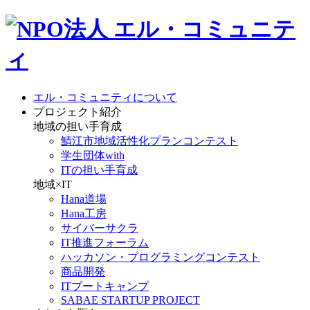
エル・コミュニティについて
プロジェクト紹介
地域の担い手育成
鯖江市地域活性化プランコンテスト
学生団体with
ITの担い手育成
地域×IT
Hana道場
Hana工房
サイバーサクラ
IT推進フォーラム
ハッカソン・プログラミングコンテスト
商品開発
ITブートキャンプ
SABAE STARTUP PROJECT