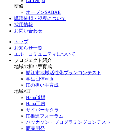
La Tempo
研修
オープンSABAE
講演依頼・視察について
採用情報
お問い合わせ
トップ
お知らせ一覧
エル・コミュニティについて
プロジェクト紹介
地域の担い手育成
鯖江市地域活性化プランコンテスト
学生団体with
ITの担い手育成
地域×IT
Hana道場
Hana工房
サイバーサクラ
IT推進フォーラム
ハッカソン・プログラミングコンテスト
商品開発