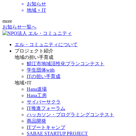
お知らせ
地域 × IT
more
お知らせ一覧へ
エル・コミュニティについて
プロジェクト紹介
地域の担い手育成
鯖江市地域活性化プランコンテスト
学生団体with
ITの担い手育成
地域×IT
Hana道場
Hana工房
サイバーサクラ
IT推進フォーラム
ハッカソン・プログラミングコンテスト
商品開発
ITブートキャンプ
SABAE STARTUP PROJECT