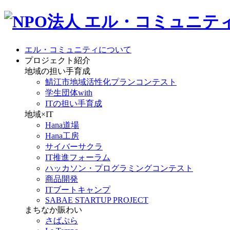
エル・コミュニティについて
プロジェクト紹介
地域の担い手育成
鯖江市地域活性化プランコンテスト
学生団体with
ITの担い手育成
地域×IT
Hana道場
Hana工房
サイバーサクラ
IT推進フォーラム
ハッカソン・プログラミングコンテスト
商品開発
ITブートキャンプ
SABAE STARTUP PROJECT
まちなか賑わい
さばぷら