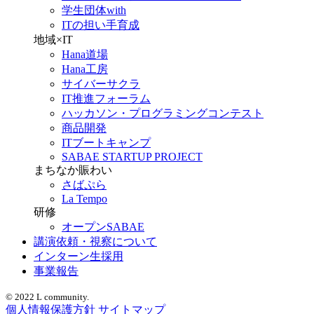
学生団体with
ITの担い手育成
地域×IT
Hana道場
Hana工房
サイバーサクラ
IT推進フォーラム
ハッカソン・プログラミングコンテスト
商品開発
ITブートキャンプ
SABAE STARTUP PROJECT
まちなか賑わい
さばぷら
La Tempo
研修
オープンSABAE
講演依頼・視察について
インターン生採用
事業報告
© 2022 L community.
個人情報保護方針
サイトマップ