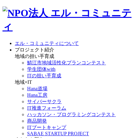
エル・コミュニティについて
プロジェクト紹介
地域の担い手育成
鯖江市地域活性化プランコンテスト
学生団体with
ITの担い手育成
地域×IT
Hana道場
Hana工房
サイバーサクラ
IT推進フォーラム
ハッカソン・プログラミングコンテスト
商品開発
ITブートキャンプ
SABAE STARTUP PROJECT