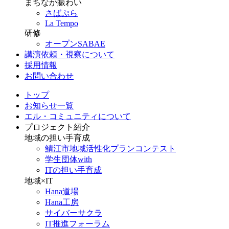
まちなか賑わい
さばぷら
La Tempo
研修
オープンSABAE
講演依頼・視察について
採用情報
お問い合わせ
トップ
お知らせ一覧
エル・コミュニティについて
プロジェクト紹介
地域の担い手育成
鯖江市地域活性化プランコンテスト
学生団体with
ITの担い手育成
地域×IT
Hana道場
Hana工房
サイバーサクラ
IT推進フォーラム