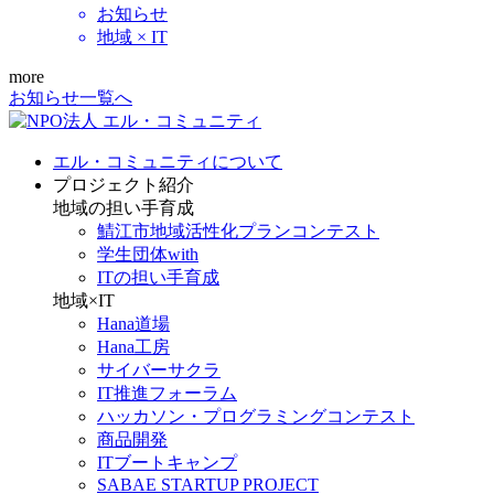
お知らせ
地域 × IT
more
お知らせ一覧へ
エル・コミュニティについて
プロジェクト紹介
地域の担い手育成
鯖江市地域活性化プランコンテスト
学生団体with
ITの担い手育成
地域×IT
Hana道場
Hana工房
サイバーサクラ
IT推進フォーラム
ハッカソン・プログラミングコンテスト
商品開発
ITブートキャンプ
SABAE STARTUP PROJECT