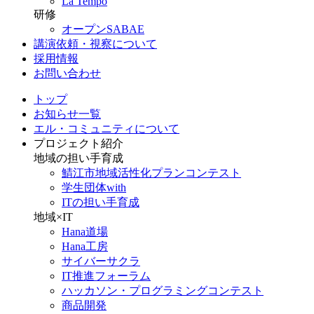
La Tempo
研修
オープンSABAE
講演依頼・視察について
採用情報
お問い合わせ
トップ
お知らせ一覧
エル・コミュニティについて
プロジェクト紹介
地域の担い手育成
鯖江市地域活性化プランコンテスト
学生団体with
ITの担い手育成
地域×IT
Hana道場
Hana工房
サイバーサクラ
IT推進フォーラム
ハッカソン・プログラミングコンテスト
商品開発