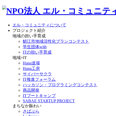
エル・コミュニティについて
プロジェクト紹介
地域の担い手育成
鯖江市地域活性化プランコンテスト
学生団体with
ITの担い手育成
地域×IT
Hana道場
Hana工房
サイバーサクラ
IT推進フォーラム
ハッカソン・プログラミングコンテスト
商品開発
ITブートキャンプ
SABAE STARTUP PROJECT
まちなか賑わい
さばぷら