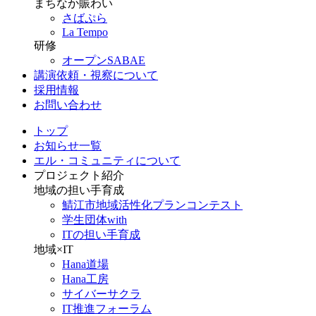
まちなか賑わい
さばぷら
La Tempo
研修
オープンSABAE
講演依頼・視察について
採用情報
お問い合わせ
トップ
お知らせ一覧
エル・コミュニティについて
プロジェクト紹介
地域の担い手育成
鯖江市地域活性化プランコンテスト
学生団体with
ITの担い手育成
地域×IT
Hana道場
Hana工房
サイバーサクラ
IT推進フォーラム