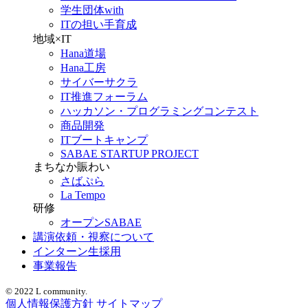
学生団体with
ITの担い手育成
地域×IT
Hana道場
Hana工房
サイバーサクラ
IT推進フォーラム
ハッカソン・プログラミングコンテスト
商品開発
ITブートキャンプ
SABAE STARTUP PROJECT
まちなか賑わい
さばぷら
La Tempo
研修
オープンSABAE
講演依頼・視察について
インターン生採用
事業報告
© 2022 L community.
個人情報保護方針
サイトマップ