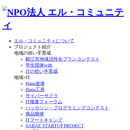
エル・コミュニティについて
プロジェクト紹介
地域の担い手育成
鯖江市地域活性化プランコンテスト
学生団体with
ITの担い手育成
地域×IT
Hana道場
Hana工房
サイバーサクラ
IT推進フォーラム
ハッカソン・プログラミングコンテスト
商品開発
ITブートキャンプ
SABAE STARTUP PROJECT