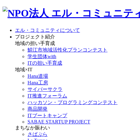
エル・コミュニティについて
プロジェクト紹介
地域の担い手育成
鯖江市地域活性化プランコンテスト
学生団体with
ITの担い手育成
地域×IT
Hana道場
Hana工房
サイバーサクラ
IT推進フォーラム
ハッカソン・プログラミングコンテスト
商品開発
ITブートキャンプ
SABAE STARTUP PROJECT
まちなか賑わい
さばぷら