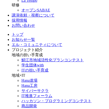
La Tempo
研修
オープンSABAE
講演依頼・視察について
採用情報
お問い合わせ
トップ
お知らせ一覧
エル・コミュニティについて
プロジェクト紹介
地域の担い手育成
鯖江市地域活性化プランコンテスト
学生団体with
ITの担い手育成
地域×IT
Hana道場
Hana工房
サイバーサクラ
IT推進フォーラム
ハッカソン・プログラミングコンテスト
商品開発