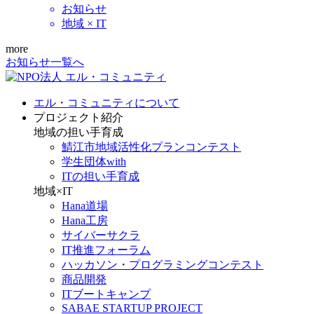
お知らせ
地域 × IT
more
お知らせ一覧へ
エル・コミュニティについて
プロジェクト紹介
地域の担い手育成
鯖江市地域活性化プランコンテスト
学生団体with
ITの担い手育成
地域×IT
Hana道場
Hana工房
サイバーサクラ
IT推進フォーラム
ハッカソン・プログラミングコンテスト
商品開発
ITブートキャンプ
SABAE STARTUP PROJECT