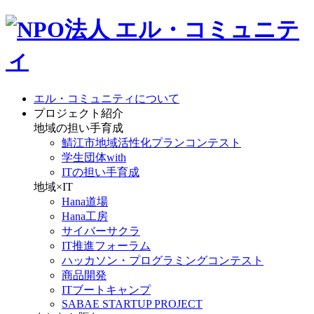
エル・コミュニティについて
プロジェクト紹介
地域の担い手育成
鯖江市地域活性化プランコンテスト
学生団体with
ITの担い手育成
地域×IT
Hana道場
Hana工房
サイバーサクラ
IT推進フォーラム
ハッカソン・プログラミングコンテスト
商品開発
ITブートキャンプ
SABAE STARTUP PROJECT