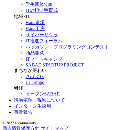
学生団体with
ITの担い手育成
地域×IT
Hana道場
Hana工房
サイバーサクラ
IT推進フォーラム
ハッカソン・プログラミングコンテスト
商品開発
ITブートキャンプ
SABAE STARTUP PROJECT
まちなか賑わい
さばぷら
La Tempo
研修
オープンSABAE
講演依頼・視察について
インターン生採用
事業報告
© 2022 L community.
個人情報保護方針
サイトマップ