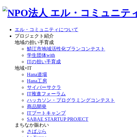
エル・コミュニティについて
プロジェクト紹介
地域の担い手育成
鯖江市地域活性化プランコンテスト
学生団体with
ITの担い手育成
地域×IT
Hana道場
Hana工房
サイバーサクラ
IT推進フォーラム
ハッカソン・プログラミングコンテスト
商品開発
ITブートキャンプ
SABAE STARTUP PROJECT
まちなか賑わい
さばぷら