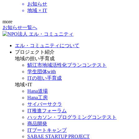
お知らせ
地域 × IT
more
お知らせ一覧へ
エル・コミュニティについて
プロジェクト紹介
地域の担い手育成
鯖江市地域活性化プランコンテスト
学生団体with
ITの担い手育成
地域×IT
Hana道場
Hana工房
サイバーサクラ
IT推進フォーラム
ハッカソン・プログラミングコンテスト
商品開発
ITブートキャンプ
SABAE STARTUP PROJECT