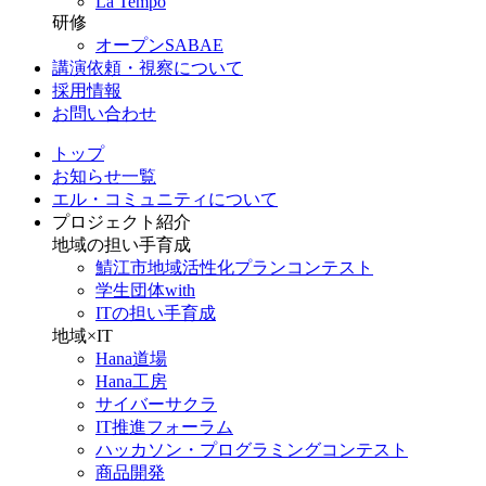
La Tempo
研修
オープンSABAE
講演依頼・視察について
採用情報
お問い合わせ
トップ
お知らせ一覧
エル・コミュニティについて
プロジェクト紹介
地域の担い手育成
鯖江市地域活性化プランコンテスト
学生団体with
ITの担い手育成
地域×IT
Hana道場
Hana工房
サイバーサクラ
IT推進フォーラム
ハッカソン・プログラミングコンテスト
商品開発