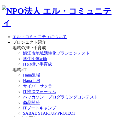
エル・コミュニティについて
プロジェクト紹介
地域の担い手育成
鯖江市地域活性化プランコンテスト
学生団体with
ITの担い手育成
地域×IT
Hana道場
Hana工房
サイバーサクラ
IT推進フォーラム
ハッカソン・プログラミングコンテスト
商品開発
ITブートキャンプ
SABAE STARTUP PROJECT