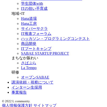
学生団体with
ITの担い手育成
地域×IT
Hana道場
Hana工房
サイバーサクラ
IT推進フォーラム
ハッカソン・プログラミングコンテスト
商品開発
ITブートキャンプ
SABAE STARTUP PROJECT
まちなか賑わい
さばぷら
La Tempo
研修
オープンSABAE
講演依頼・視察について
インターン生採用
事業報告
© 2022 L community.
個人情報保護方針
サイトマップ