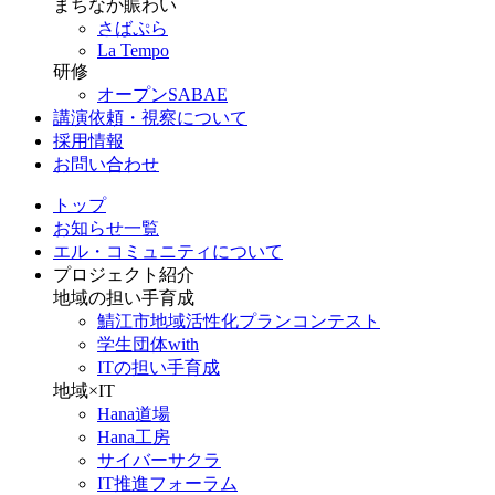
まちなか賑わい
さばぷら
La Tempo
研修
オープンSABAE
講演依頼・視察について
採用情報
お問い合わせ
トップ
お知らせ一覧
エル・コミュニティについて
プロジェクト紹介
地域の担い手育成
鯖江市地域活性化プランコンテスト
学生団体with
ITの担い手育成
地域×IT
Hana道場
Hana工房
サイバーサクラ
IT推進フォーラム