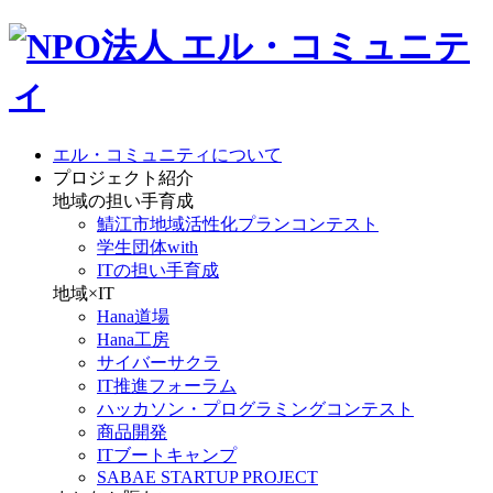
エル・コミュニティについて
プロジェクト紹介
地域の担い手育成
鯖江市地域活性化プランコンテスト
学生団体with
ITの担い手育成
地域×IT
Hana道場
Hana工房
サイバーサクラ
IT推進フォーラム
ハッカソン・プログラミングコンテスト
商品開発
ITブートキャンプ
SABAE STARTUP PROJECT