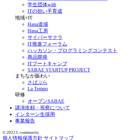
学生団体with
ITの担い手育成
地域×IT
Hana道場
Hana工房
サイバーサクラ
IT推進フォーラム
ハッカソン・プログラミングコンテスト
商品開発
ITブートキャンプ
SABAE STARTUP PROJECT
まちなか賑わい
さばぷら
La Tempo
研修
オープンSABAE
講演依頼・視察について
インターン生採用
事業報告
© 2022 L community.
個人情報保護方針
サイトマップ