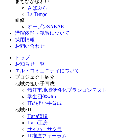
まちなか賑わい
さばぷら
La Tempo
研修
オープンSABAE
講演依頼・視察について
採用情報
お問い合わせ
トップ
お知らせ一覧
エル・コミュニティについて
プロジェクト紹介
地域の担い手育成
鯖江市地域活性化プランコンテスト
学生団体with
ITの担い手育成
地域×IT
Hana道場
Hana工房
サイバーサクラ
IT推進フォーラム