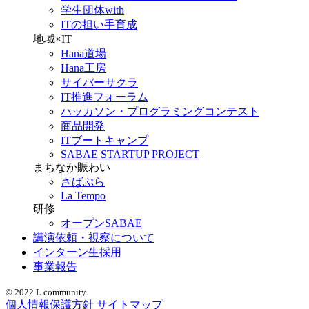
学生団体with
ITの担い手育成
地域×IT
Hana道場
Hana工房
サイバーサクラ
IT推進フォーラム
ハッカソン・プログラミングコンテスト
商品開発
ITブートキャンプ
SABAE STARTUP PROJECT
まちなか賑わい
さばぷら
La Tempo
研修
オープンSABAE
講演依頼・視察について
インターン生採用
事業報告
© 2022 L community.
個人情報保護方針
サイトマップ