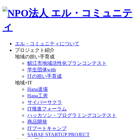
エル・コミュニティについて
プロジェクト紹介
地域の担い手育成
鯖江市地域活性化プランコンテスト
学生団体with
ITの担い手育成
地域×IT
Hana道場
Hana工房
サイバーサクラ
IT推進フォーラム
ハッカソン・プログラミングコンテスト
商品開発
ITブートキャンプ
SABAE STARTUP PROJECT