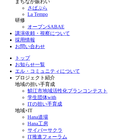
まちなか賑わい
さばぷら
La Tempo
研修
オープンSABAE
講演依頼・視察について
採用情報
お問い合わせ
トップ
お知らせ一覧
エル・コミュニティについて
プロジェクト紹介
地域の担い手育成
鯖江市地域活性化プランコンテスト
学生団体with
ITの担い手育成
地域×IT
Hana道場
Hana工房
サイバーサクラ
IT推進フォーラム