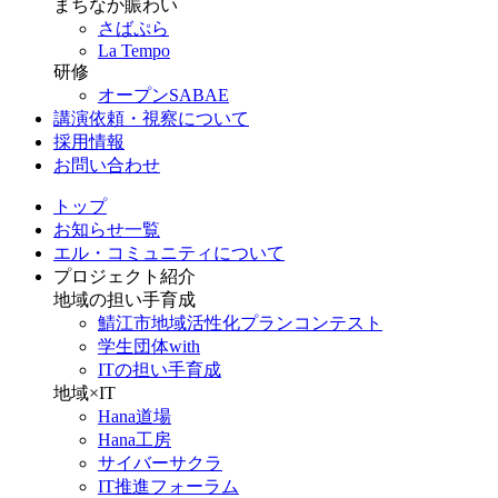
まちなか賑わい
さばぷら
La Tempo
研修
オープンSABAE
講演依頼・視察について
採用情報
お問い合わせ
トップ
お知らせ一覧
エル・コミュニティについて
プロジェクト紹介
地域の担い手育成
鯖江市地域活性化プランコンテスト
学生団体with
ITの担い手育成
地域×IT
Hana道場
Hana工房
サイバーサクラ
IT推進フォーラム