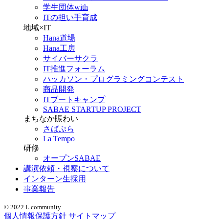
学生団体with
ITの担い手育成
地域×IT
Hana道場
Hana工房
サイバーサクラ
IT推進フォーラム
ハッカソン・プログラミングコンテスト
商品開発
ITブートキャンプ
SABAE STARTUP PROJECT
まちなか賑わい
さばぷら
La Tempo
研修
オープンSABAE
講演依頼・視察について
インターン生採用
事業報告
© 2022 L community.
個人情報保護方針
サイトマップ