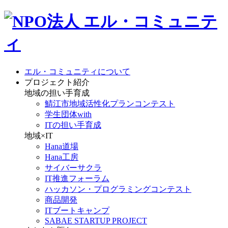
エル・コミュニティについて
プロジェクト紹介
地域の担い手育成
鯖江市地域活性化プランコンテスト
学生団体with
ITの担い手育成
地域×IT
Hana道場
Hana工房
サイバーサクラ
IT推進フォーラム
ハッカソン・プログラミングコンテスト
商品開発
ITブートキャンプ
SABAE STARTUP PROJECT