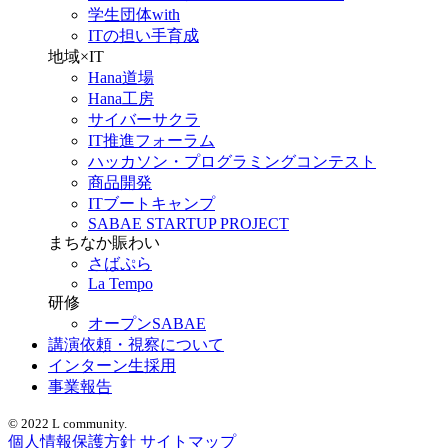
学生団体with
ITの担い手育成
地域×IT
Hana道場
Hana工房
サイバーサクラ
IT推進フォーラム
ハッカソン・プログラミングコンテスト
商品開発
ITブートキャンプ
SABAE STARTUP PROJECT
まちなか賑わい
さばぷら
La Tempo
研修
オープンSABAE
講演依頼・視察について
インターン生採用
事業報告
© 2022 L community.
個人情報保護方針
サイトマップ