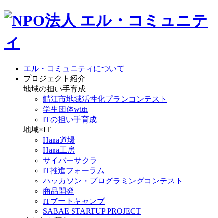
エル・コミュニティについて
プロジェクト紹介
地域の担い手育成
鯖江市地域活性化プランコンテスト
学生団体with
ITの担い手育成
地域×IT
Hana道場
Hana工房
サイバーサクラ
IT推進フォーラム
ハッカソン・プログラミングコンテスト
商品開発
ITブートキャンプ
SABAE STARTUP PROJECT