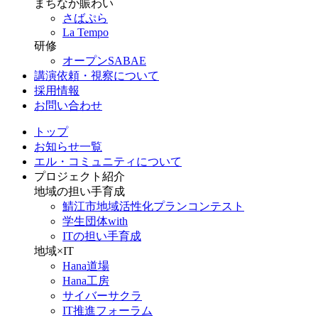
まちなか賑わい
さばぷら
La Tempo
研修
オープンSABAE
講演依頼・視察について
採用情報
お問い合わせ
トップ
お知らせ一覧
エル・コミュニティについて
プロジェクト紹介
地域の担い手育成
鯖江市地域活性化プランコンテスト
学生団体with
ITの担い手育成
地域×IT
Hana道場
Hana工房
サイバーサクラ
IT推進フォーラム