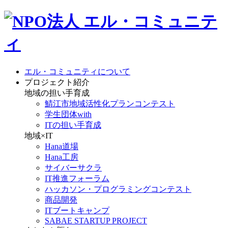
エル・コミュニティについて
プロジェクト紹介
地域の担い手育成
鯖江市地域活性化プランコンテスト
学生団体with
ITの担い手育成
地域×IT
Hana道場
Hana工房
サイバーサクラ
IT推進フォーラム
ハッカソン・プログラミングコンテスト
商品開発
ITブートキャンプ
SABAE STARTUP PROJECT