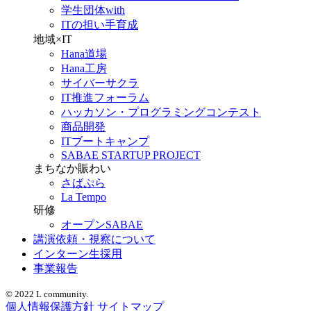
学生団体with
ITの担い手育成
地域×IT
Hana道場
Hana工房
サイバーサクラ
IT推進フォーラム
ハッカソン・プログラミングコンテスト
商品開発
ITブートキャンプ
SABAE STARTUP PROJECT
まちなか賑わい
さばぷら
La Tempo
研修
オープンSABAE
講演依頼・視察について
インターン生採用
事業報告
© 2022 L community.
個人情報保護方針
サイトマップ