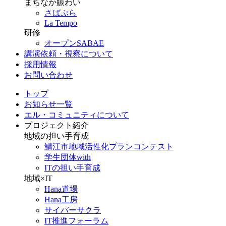
まちなか賑わい
さばぷら
La Tempo
研修
オープンSABAE
講演依頼・視察について
採用情報
お問い合わせ
トップ
お知らせ一覧
エル・コミュニティについて
プロジェクト紹介
地域の担い手育成
鯖江市地域活性化プランコンテスト
学生団体with
ITの担い手育成
地域×IT
Hana道場
Hana工房
サイバーサクラ
IT推進フォーラム