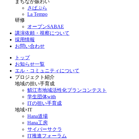
まちなか賑わい
さばぷら
La Tempo
研修
オープンSABAE
講演依頼・視察について
採用情報
お問い合わせ
トップ
お知らせ一覧
エル・コミュニティについて
プロジェクト紹介
地域の担い手育成
鯖江市地域活性化プランコンテスト
学生団体with
ITの担い手育成
地域×IT
Hana道場
Hana工房
サイバーサクラ
IT推進フォーラム