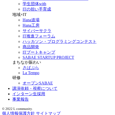
学生団体with
ITの担い手育成
地域×IT
Hana道場
Hana工房
サイバーサクラ
IT推進フォーラム
ハッカソン・プログラミングコンテスト
商品開発
ITブートキャンプ
SABAE STARTUP PROJECT
まちなか賑わい
さばぷら
La Tempo
研修
オープンSABAE
講演依頼・視察について
インターン生採用
事業報告
© 2022 L community.
個人情報保護方針
サイトマップ