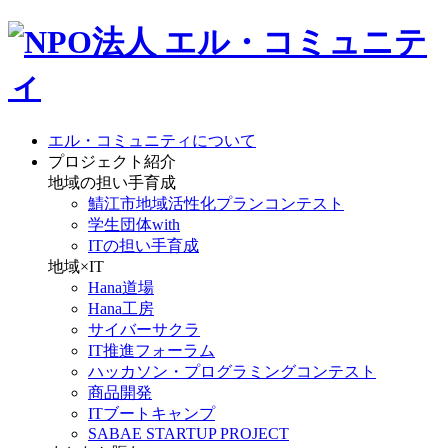
エル・コミュニティについて
プロジェクト紹介
地域の担い手育成
鯖江市地域活性化プランコンテスト
学生団体with
ITの担い手育成
地域×IT
Hana道場
Hana工房
サイバーサクラ
IT推進フォーラム
ハッカソン・プログラミングコンテスト
商品開発
ITブートキャンプ
SABAE STARTUP PROJECT