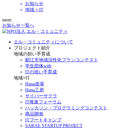
お知らせ
地域 × IT
more
お知らせ一覧へ
エル・コミュニティについて
プロジェクト紹介
地域の担い手育成
鯖江市地域活性化プランコンテスト
学生団体with
ITの担い手育成
地域×IT
Hana道場
Hana工房
サイバーサクラ
IT推進フォーラム
ハッカソン・プログラミングコンテスト
商品開発
ITブートキャンプ
SABAE STARTUP PROJECT