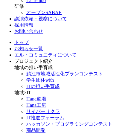
La Tempo
研修
オープンSABAE
講演依頼・視察について
採用情報
お問い合わせ
トップ
お知らせ一覧
エル・コミュニティについて
プロジェクト紹介
地域の担い手育成
鯖江市地域活性化プランコンテスト
学生団体with
ITの担い手育成
地域×IT
Hana道場
Hana工房
サイバーサクラ
IT推進フォーラム
ハッカソン・プログラミングコンテスト
商品開発