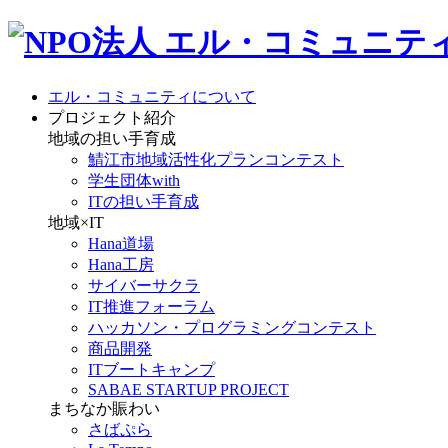
エル・コミュニティについて
プロジェクト紹介
地域の担い手育成
鯖江市地域活性化プランコンテスト
学生団体with
ITの担い手育成
地域×IT
Hana道場
Hana工房
サイバーサクラ
IT推進フォーラム
ハッカソン・プログラミングコンテスト
商品開発
ITブートキャンプ
SABAE STARTUP PROJECT
まちなか賑わい
さばぷら