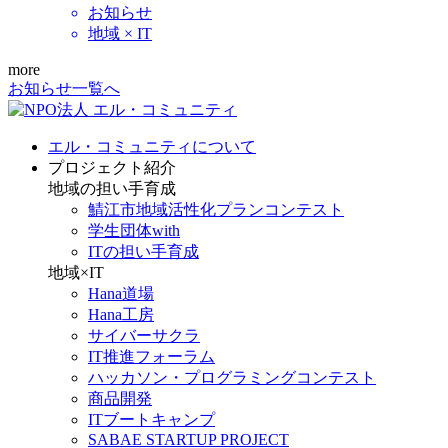
お知らせ
地域 × IT
more
お知らせ一覧へ
エル・コミュニティについて
プロジェクト紹介
地域の担い手育成
鯖江市地域活性化プランコンテスト
学生団体with
ITの担い手育成
地域×IT
Hana道場
Hana工房
サイバーサクラ
IT推進フォーラム
ハッカソン・プログラミングコンテスト
商品開発
ITブートキャンプ
SABAE STARTUP PROJECT