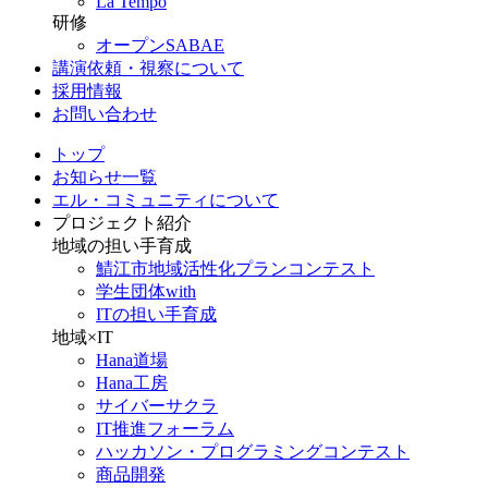
La Tempo
研修
オープンSABAE
講演依頼・視察について
採用情報
お問い合わせ
トップ
お知らせ一覧
エル・コミュニティについて
プロジェクト紹介
地域の担い手育成
鯖江市地域活性化プランコンテスト
学生団体with
ITの担い手育成
地域×IT
Hana道場
Hana工房
サイバーサクラ
IT推進フォーラム
ハッカソン・プログラミングコンテスト
商品開発