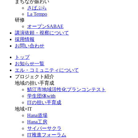
まちなか賑わい
さばぷら
La Tempo
研修
オープンSABAE
講演依頼・視察について
採用情報
お問い合わせ
トップ
お知らせ一覧
エル・コミュニティについて
プロジェクト紹介
地域の担い手育成
鯖江市地域活性化プランコンテスト
学生団体with
ITの担い手育成
地域×IT
Hana道場
Hana工房
サイバーサクラ
IT推進フォーラム