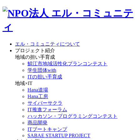
エル・コミュニティについて
プロジェクト紹介
地域の担い手育成
鯖江市地域活性化プランコンテスト
学生団体with
ITの担い手育成
地域×IT
Hana道場
Hana工房
サイバーサクラ
IT推進フォーラム
ハッカソン・プログラミングコンテスト
商品開発
ITブートキャンプ
SABAE STARTUP PROJECT