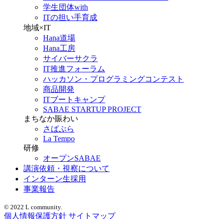
学生団体with
ITの担い手育成
地域×IT
Hana道場
Hana工房
サイバーサクラ
IT推進フォーラム
ハッカソン・プログラミングコンテスト
商品開発
ITブートキャンプ
SABAE STARTUP PROJECT
まちなか賑わい
さばぷら
La Tempo
研修
オープンSABAE
講演依頼・視察について
インターン生採用
事業報告
© 2022 L community.
個人情報保護方針
サイトマップ