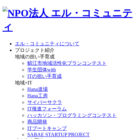
エル・コミュニティについて
プロジェクト紹介
地域の担い手育成
鯖江市地域活性化プランコンテスト
学生団体with
ITの担い手育成
地域×IT
Hana道場
Hana工房
サイバーサクラ
IT推進フォーラム
ハッカソン・プログラミングコンテスト
商品開発
ITブートキャンプ
SABAE STARTUP PROJECT