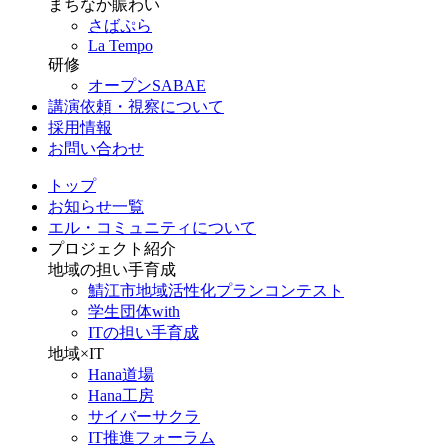
まちなか賑わい
さばぷら
La Tempo
研修
オープンSABAE
講演依頼・視察について
採用情報
お問い合わせ
トップ
お知らせ一覧
エル・コミュニティについて
プロジェクト紹介
地域の担い手育成
鯖江市地域活性化プランコンテスト
学生団体with
ITの担い手育成
地域×IT
Hana道場
Hana工房
サイバーサクラ
IT推進フォーラム