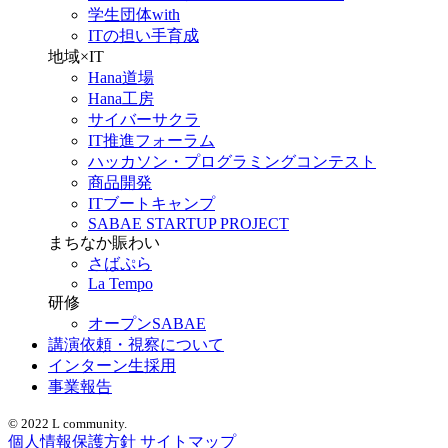
学生団体with
ITの担い手育成
地域×IT
Hana道場
Hana工房
サイバーサクラ
IT推進フォーラム
ハッカソン・プログラミングコンテスト
商品開発
ITブートキャンプ
SABAE STARTUP PROJECT
まちなか賑わい
さばぷら
La Tempo
研修
オープンSABAE
講演依頼・視察について
インターン生採用
事業報告
© 2022 L community.
個人情報保護方針
サイトマップ