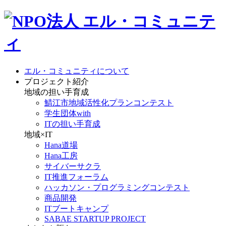
エル・コミュニティについて
プロジェクト紹介
地域の担い手育成
鯖江市地域活性化プランコンテスト
学生団体with
ITの担い手育成
地域×IT
Hana道場
Hana工房
サイバーサクラ
IT推進フォーラム
ハッカソン・プログラミングコンテスト
商品開発
ITブートキャンプ
SABAE STARTUP PROJECT