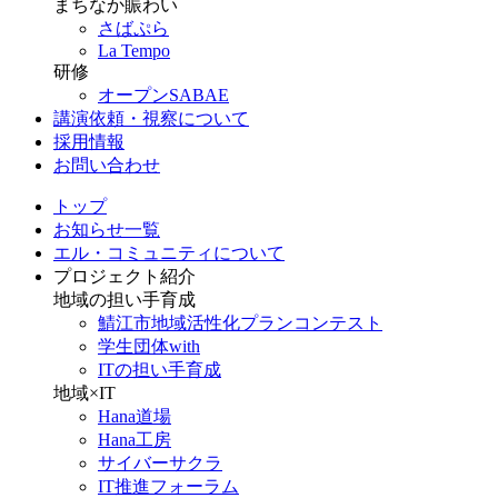
まちなか賑わい
さばぷら
La Tempo
研修
オープンSABAE
講演依頼・視察について
採用情報
お問い合わせ
トップ
お知らせ一覧
エル・コミュニティについて
プロジェクト紹介
地域の担い手育成
鯖江市地域活性化プランコンテスト
学生団体with
ITの担い手育成
地域×IT
Hana道場
Hana工房
サイバーサクラ
IT推進フォーラム