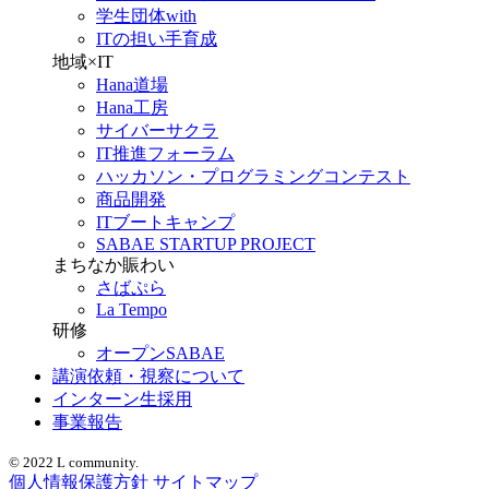
学生団体with
ITの担い手育成
地域×IT
Hana道場
Hana工房
サイバーサクラ
IT推進フォーラム
ハッカソン・プログラミングコンテスト
商品開発
ITブートキャンプ
SABAE STARTUP PROJECT
まちなか賑わい
さばぷら
La Tempo
研修
オープンSABAE
講演依頼・視察について
インターン生採用
事業報告
© 2022 L community.
個人情報保護方針
サイトマップ