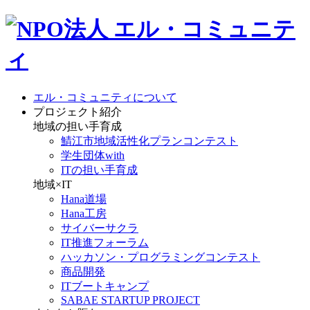
エル・コミュニティについて
プロジェクト紹介
地域の担い手育成
鯖江市地域活性化プランコンテスト
学生団体with
ITの担い手育成
地域×IT
Hana道場
Hana工房
サイバーサクラ
IT推進フォーラム
ハッカソン・プログラミングコンテスト
商品開発
ITブートキャンプ
SABAE STARTUP PROJECT