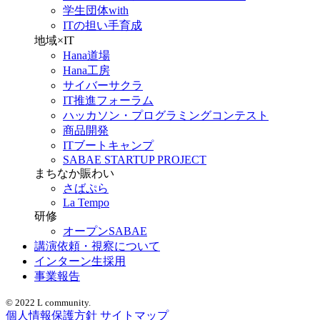
学生団体with
ITの担い手育成
地域×IT
Hana道場
Hana工房
サイバーサクラ
IT推進フォーラム
ハッカソン・プログラミングコンテスト
商品開発
ITブートキャンプ
SABAE STARTUP PROJECT
まちなか賑わい
さばぷら
La Tempo
研修
オープンSABAE
講演依頼・視察について
インターン生採用
事業報告
© 2022 L community.
個人情報保護方針
サイトマップ