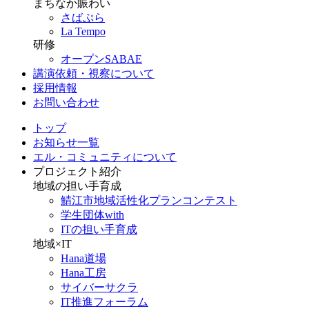
まちなか賑わい
さばぷら
La Tempo
研修
オープンSABAE
講演依頼・視察について
採用情報
お問い合わせ
トップ
お知らせ一覧
エル・コミュニティについて
プロジェクト紹介
地域の担い手育成
鯖江市地域活性化プランコンテスト
学生団体with
ITの担い手育成
地域×IT
Hana道場
Hana工房
サイバーサクラ
IT推進フォーラム