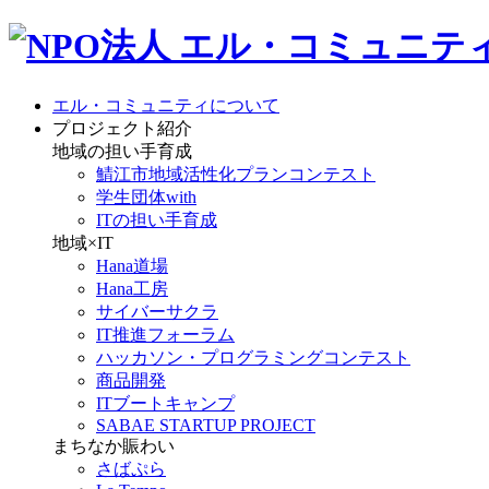
エル・コミュニティについて
プロジェクト紹介
地域の担い手育成
鯖江市地域活性化プランコンテスト
学生団体with
ITの担い手育成
地域×IT
Hana道場
Hana工房
サイバーサクラ
IT推進フォーラム
ハッカソン・プログラミングコンテスト
商品開発
ITブートキャンプ
SABAE STARTUP PROJECT
まちなか賑わい
さばぷら