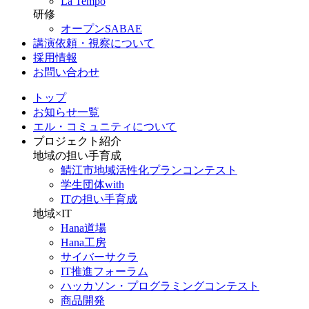
La Tempo
研修
オープンSABAE
講演依頼・視察について
採用情報
お問い合わせ
トップ
お知らせ一覧
エル・コミュニティについて
プロジェクト紹介
地域の担い手育成
鯖江市地域活性化プランコンテスト
学生団体with
ITの担い手育成
地域×IT
Hana道場
Hana工房
サイバーサクラ
IT推進フォーラム
ハッカソン・プログラミングコンテスト
商品開発