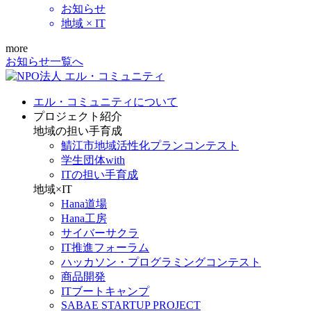
お知らせ
地域 × IT
more
お知らせ一覧へ
エル・コミュニティについて
プロジェクト紹介
地域の担い手育成
鯖江市地域活性化プランコンテスト
学生団体with
ITの担い手育成
地域×IT
Hana道場
Hana工房
サイバーサクラ
IT推進フォーラム
ハッカソン・プログラミングコンテスト
商品開発
ITブートキャンプ
SABAE STARTUP PROJECT