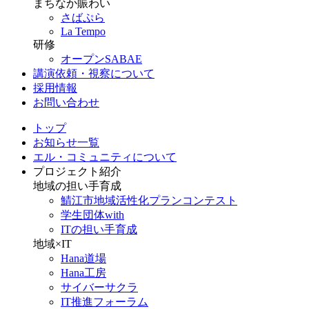
まちなか賑わい
さばぷら
La Tempo
研修
オープンSABAE
講演依頼・視察について
採用情報
お問い合わせ
トップ
お知らせ一覧
エル・コミュニティについて
プロジェクト紹介
地域の担い手育成
鯖江市地域活性化プランコンテスト
学生団体with
ITの担い手育成
地域×IT
Hana道場
Hana工房
サイバーサクラ
IT推進フォーラム