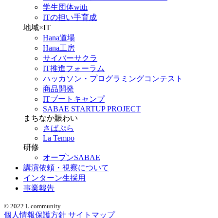
学生団体with
ITの担い手育成
地域×IT
Hana道場
Hana工房
サイバーサクラ
IT推進フォーラム
ハッカソン・プログラミングコンテスト
商品開発
ITブートキャンプ
SABAE STARTUP PROJECT
まちなか賑わい
さばぷら
La Tempo
研修
オープンSABAE
講演依頼・視察について
インターン生採用
事業報告
© 2022 L community.
個人情報保護方針
サイトマップ