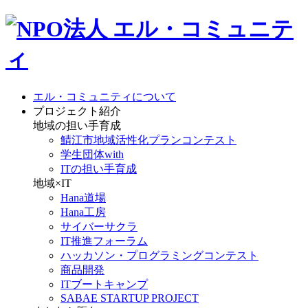
エル・コミュニティについて
プロジェクト紹介
地域の担い手育成
鯖江市地域活性化プランコンテスト
学生団体with
ITの担い手育成
地域×IT
Hana道場
Hana工房
サイバーサクラ
IT推進フォーラム
ハッカソン・プログラミングコンテスト
商品開発
ITブートキャンプ
SABAE STARTUP PROJECT