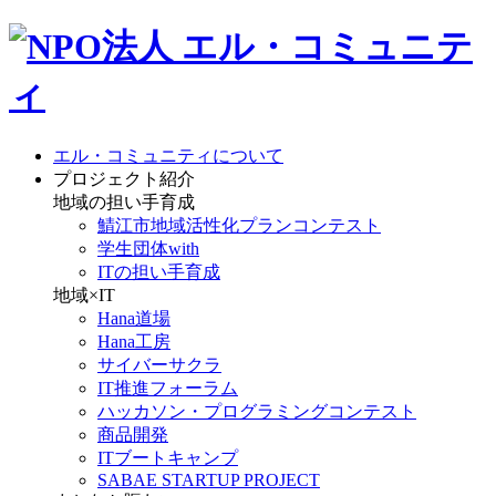
エル・コミュニティについて
プロジェクト紹介
地域の担い手育成
鯖江市地域活性化プランコンテスト
学生団体with
ITの担い手育成
地域×IT
Hana道場
Hana工房
サイバーサクラ
IT推進フォーラム
ハッカソン・プログラミングコンテスト
商品開発
ITブートキャンプ
SABAE STARTUP PROJECT