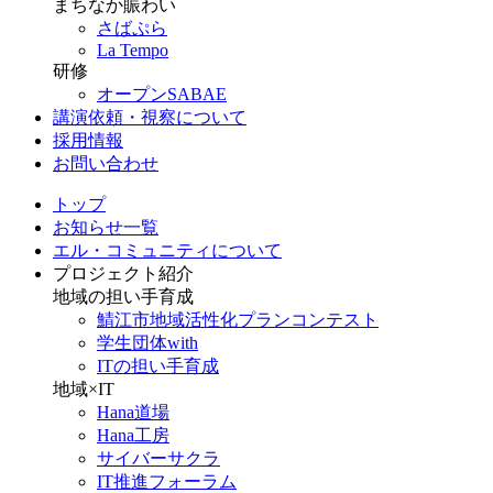
まちなか賑わい
さばぷら
La Tempo
研修
オープンSABAE
講演依頼・視察について
採用情報
お問い合わせ
トップ
お知らせ一覧
エル・コミュニティについて
プロジェクト紹介
地域の担い手育成
鯖江市地域活性化プランコンテスト
学生団体with
ITの担い手育成
地域×IT
Hana道場
Hana工房
サイバーサクラ
IT推進フォーラム