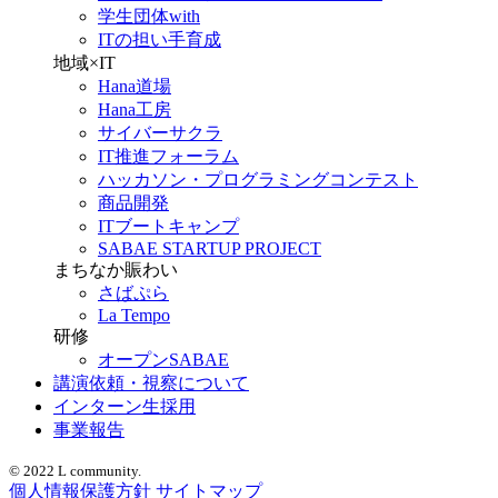
学生団体with
ITの担い手育成
地域×IT
Hana道場
Hana工房
サイバーサクラ
IT推進フォーラム
ハッカソン・プログラミングコンテスト
商品開発
ITブートキャンプ
SABAE STARTUP PROJECT
まちなか賑わい
さばぷら
La Tempo
研修
オープンSABAE
講演依頼・視察について
インターン生採用
事業報告
© 2022 L community.
個人情報保護方針
サイトマップ