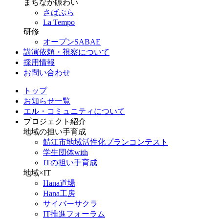
まちなか賑わい
さばぷら
La Tempo
研修
オープンSABAE
講演依頼・視察について
採用情報
お問い合わせ
トップ
お知らせ一覧
エル・コミュニティについて
プロジェクト紹介
地域の担い手育成
鯖江市地域活性化プランコンテスト
学生団体with
ITの担い手育成
地域×IT
Hana道場
Hana工房
サイバーサクラ
IT推進フォーラム