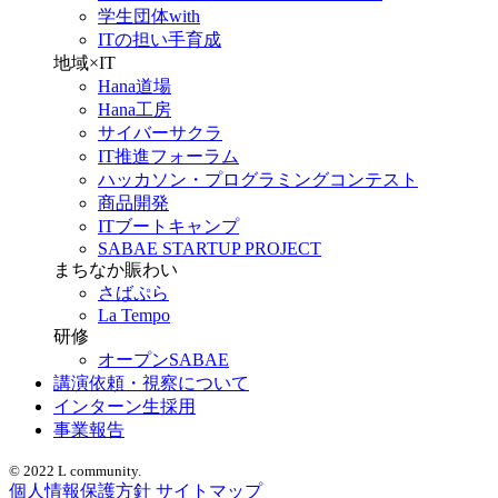
学生団体with
ITの担い手育成
地域×IT
Hana道場
Hana工房
サイバーサクラ
IT推進フォーラム
ハッカソン・プログラミングコンテスト
商品開発
ITブートキャンプ
SABAE STARTUP PROJECT
まちなか賑わい
さばぷら
La Tempo
研修
オープンSABAE
講演依頼・視察について
インターン生採用
事業報告
© 2022 L community.
個人情報保護方針
サイトマップ