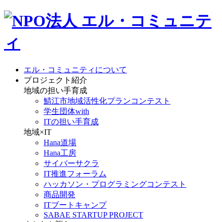
エル・コミュニティについて
プロジェクト紹介
地域の担い手育成
鯖江市地域活性化プランコンテスト
学生団体with
ITの担い手育成
地域×IT
Hana道場
Hana工房
サイバーサクラ
IT推進フォーラム
ハッカソン・プログラミングコンテスト
商品開発
ITブートキャンプ
SABAE STARTUP PROJECT