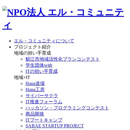
エル・コミュニティについて
プロジェクト紹介
地域の担い手育成
鯖江市地域活性化プランコンテスト
学生団体with
ITの担い手育成
地域×IT
Hana道場
Hana工房
サイバーサクラ
IT推進フォーラム
ハッカソン・プログラミングコンテスト
商品開発
ITブートキャンプ
SABAE STARTUP PROJECT