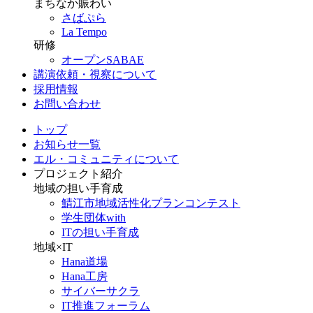
まちなか賑わい
さばぷら
La Tempo
研修
オープンSABAE
講演依頼・視察について
採用情報
お問い合わせ
トップ
お知らせ一覧
エル・コミュニティについて
プロジェクト紹介
地域の担い手育成
鯖江市地域活性化プランコンテスト
学生団体with
ITの担い手育成
地域×IT
Hana道場
Hana工房
サイバーサクラ
IT推進フォーラム