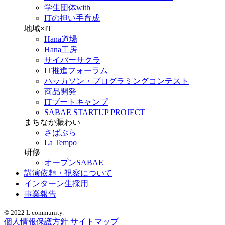
学生団体with
ITの担い手育成
地域×IT
Hana道場
Hana工房
サイバーサクラ
IT推進フォーラム
ハッカソン・プログラミングコンテスト
商品開発
ITブートキャンプ
SABAE STARTUP PROJECT
まちなか賑わい
さばぷら
La Tempo
研修
オープンSABAE
講演依頼・視察について
インターン生採用
事業報告
© 2022 L community.
個人情報保護方針
サイトマップ