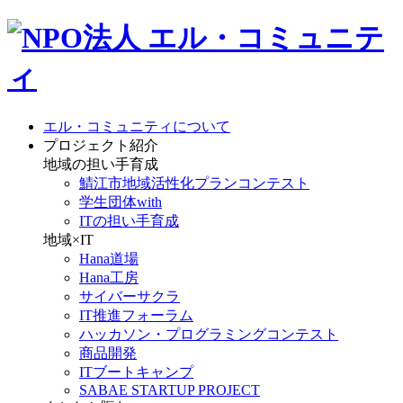
エル・コミュニティについて
プロジェクト紹介
地域の担い手育成
鯖江市地域活性化プランコンテスト
学生団体with
ITの担い手育成
地域×IT
Hana道場
Hana工房
サイバーサクラ
IT推進フォーラム
ハッカソン・プログラミングコンテスト
商品開発
ITブートキャンプ
SABAE STARTUP PROJECT