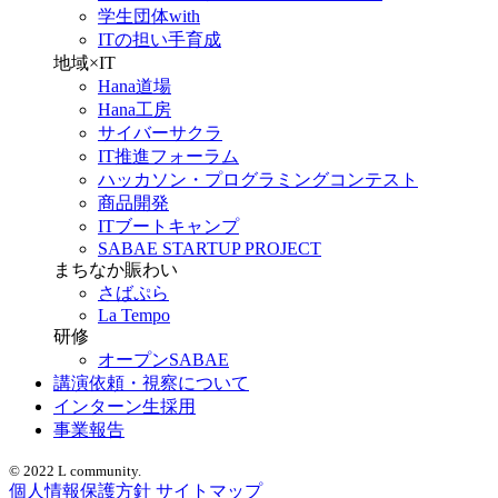
学生団体with
ITの担い手育成
地域×IT
Hana道場
Hana工房
サイバーサクラ
IT推進フォーラム
ハッカソン・プログラミングコンテスト
商品開発
ITブートキャンプ
SABAE STARTUP PROJECT
まちなか賑わい
さばぷら
La Tempo
研修
オープンSABAE
講演依頼・視察について
インターン生採用
事業報告
© 2022 L community.
個人情報保護方針
サイトマップ