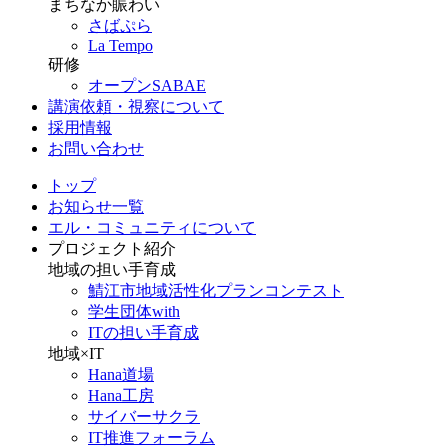
まちなか賑わい
さばぷら
La Tempo
研修
オープンSABAE
講演依頼・視察について
採用情報
お問い合わせ
トップ
お知らせ一覧
エル・コミュニティについて
プロジェクト紹介
地域の担い手育成
鯖江市地域活性化プランコンテスト
学生団体with
ITの担い手育成
地域×IT
Hana道場
Hana工房
サイバーサクラ
IT推進フォーラム