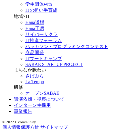
学生団体with
ITの担い手育成
地域×IT
Hana道場
Hana工房
サイバーサクラ
IT推進フォーラム
ハッカソン・プログラミングコンテスト
商品開発
ITブートキャンプ
SABAE STARTUP PROJECT
まちなか賑わい
さばぷら
La Tempo
研修
オープンSABAE
講演依頼・視察について
インターン生採用
事業報告
© 2022 L community.
個人情報保護方針
サイトマップ