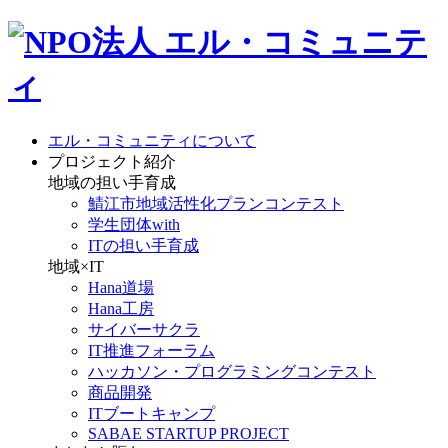
エル・コミュニティについて
プロジェクト紹介
地域の担い手育成
鯖江市地域活性化プランコンテスト
学生団体with
ITの担い手育成
地域×IT
Hana道場
Hana工房
サイバーサクラ
IT推進フォーラム
ハッカソン・プログラミングコンテスト
商品開発
ITブートキャンプ
SABAE STARTUP PROJECT