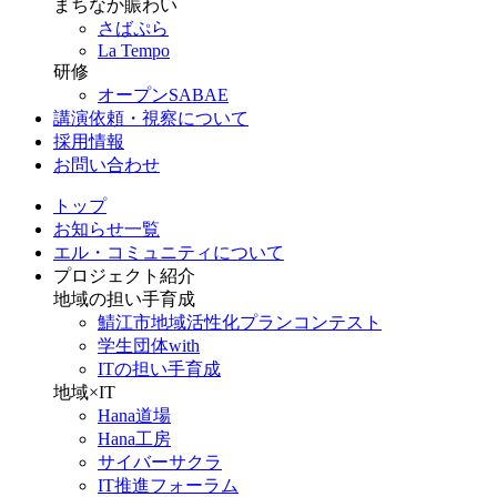
まちなか賑わい
さばぷら
La Tempo
研修
オープンSABAE
講演依頼・視察について
採用情報
お問い合わせ
トップ
お知らせ一覧
エル・コミュニティについて
プロジェクト紹介
地域の担い手育成
鯖江市地域活性化プランコンテスト
学生団体with
ITの担い手育成
地域×IT
Hana道場
Hana工房
サイバーサクラ
IT推進フォーラム