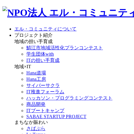
エル・コミュニティについて
プロジェクト紹介
地域の担い手育成
鯖江市地域活性化プランコンテスト
学生団体with
ITの担い手育成
地域×IT
Hana道場
Hana工房
サイバーサクラ
IT推進フォーラム
ハッカソン・プログラミングコンテスト
商品開発
ITブートキャンプ
SABAE STARTUP PROJECT
まちなか賑わい
さばぷら