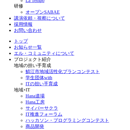
La Tempo
研修
オープンSABAE
講演依頼・視察について
採用情報
お問い合わせ
トップ
お知らせ一覧
エル・コミュニティについて
プロジェクト紹介
地域の担い手育成
鯖江市地域活性化プランコンテスト
学生団体with
ITの担い手育成
地域×IT
Hana道場
Hana工房
サイバーサクラ
IT推進フォーラム
ハッカソン・プログラミングコンテスト
商品開発