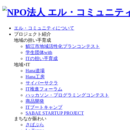
エル・コミュニティについて
プロジェクト紹介
地域の担い手育成
鯖江市地域活性化プランコンテスト
学生団体with
ITの担い手育成
地域×IT
Hana道場
Hana工房
サイバーサクラ
IT推進フォーラム
ハッカソン・プログラミングコンテスト
商品開発
ITブートキャンプ
SABAE STARTUP PROJECT
まちなか賑わい
さばぷら