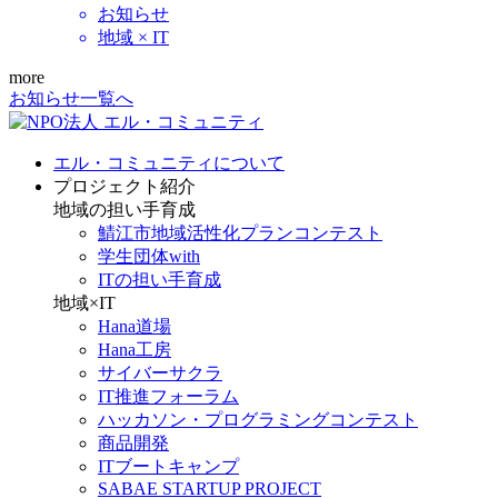
お知らせ
地域 × IT
more
お知らせ一覧へ
エル・コミュニティについて
プロジェクト紹介
地域の担い手育成
鯖江市地域活性化プランコンテスト
学生団体with
ITの担い手育成
地域×IT
Hana道場
Hana工房
サイバーサクラ
IT推進フォーラム
ハッカソン・プログラミングコンテスト
商品開発
ITブートキャンプ
SABAE STARTUP PROJECT