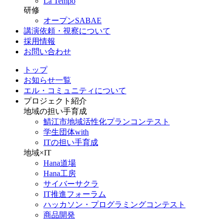
La Tempo
研修
オープンSABAE
講演依頼・視察について
採用情報
お問い合わせ
トップ
お知らせ一覧
エル・コミュニティについて
プロジェクト紹介
地域の担い手育成
鯖江市地域活性化プランコンテスト
学生団体with
ITの担い手育成
地域×IT
Hana道場
Hana工房
サイバーサクラ
IT推進フォーラム
ハッカソン・プログラミングコンテスト
商品開発