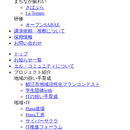
まちなか賑わい
さばぷら
La Tempo
研修
オープンSABAE
講演依頼・視察について
採用情報
お問い合わせ
トップ
お知らせ一覧
エル・コミュニティについて
プロジェクト紹介
地域の担い手育成
鯖江市地域活性化プランコンテスト
学生団体with
ITの担い手育成
地域×IT
Hana道場
Hana工房
サイバーサクラ
IT推進フォーラム