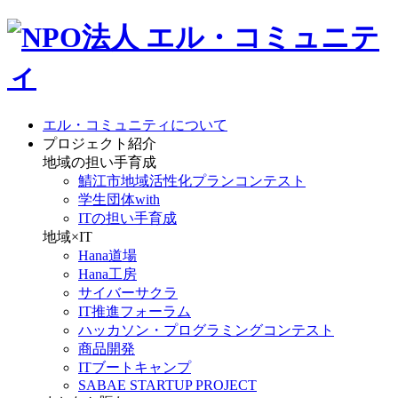
エル・コミュニティについて
プロジェクト紹介
地域の担い手育成
鯖江市地域活性化プランコンテスト
学生団体with
ITの担い手育成
地域×IT
Hana道場
Hana工房
サイバーサクラ
IT推進フォーラム
ハッカソン・プログラミングコンテスト
商品開発
ITブートキャンプ
SABAE STARTUP PROJECT