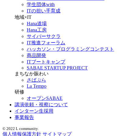
学生団体with
ITの担い手育成
地域×IT
Hana道場
Hana工房
サイバーサクラ
IT推進フォーラム
ハッカソン・プログラミングコンテスト
商品開発
ITブートキャンプ
SABAE STARTUP PROJECT
まちなか賑わい
さばぷら
La Tempo
研修
オープンSABAE
講演依頼・視察について
インターン生採用
事業報告
© 2022 L community.
個人情報保護方針
サイトマップ