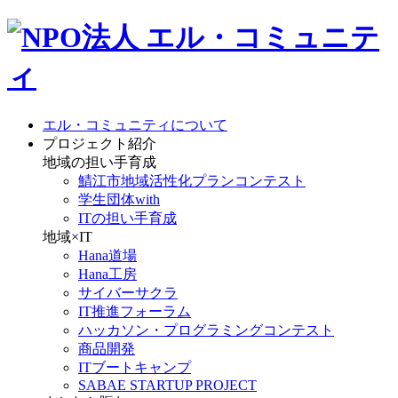
エル・コミュニティについて
プロジェクト紹介
地域の担い手育成
鯖江市地域活性化プランコンテスト
学生団体with
ITの担い手育成
地域×IT
Hana道場
Hana工房
サイバーサクラ
IT推進フォーラム
ハッカソン・プログラミングコンテスト
商品開発
ITブートキャンプ
SABAE STARTUP PROJECT