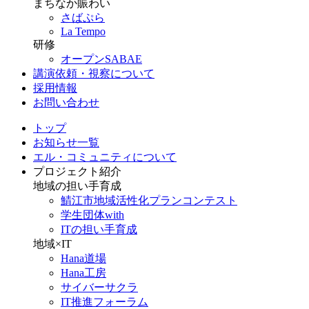
まちなか賑わい
さばぷら
La Tempo
研修
オープンSABAE
講演依頼・視察について
採用情報
お問い合わせ
トップ
お知らせ一覧
エル・コミュニティについて
プロジェクト紹介
地域の担い手育成
鯖江市地域活性化プランコンテスト
学生団体with
ITの担い手育成
地域×IT
Hana道場
Hana工房
サイバーサクラ
IT推進フォーラム