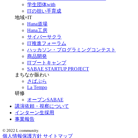
学生団体with
ITの担い手育成
地域×IT
Hana道場
Hana工房
サイバーサクラ
IT推進フォーラム
ハッカソン・プログラミングコンテスト
商品開発
ITブートキャンプ
SABAE STARTUP PROJECT
まちなか賑わい
さばぷら
La Tempo
研修
オープンSABAE
講演依頼・視察について
インターン生採用
事業報告
© 2022 L community.
個人情報保護方針
サイトマップ