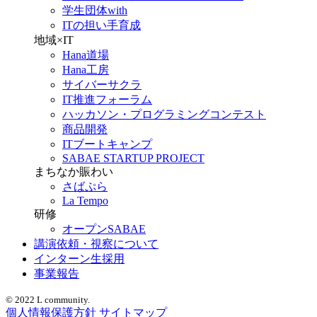
学生団体with
ITの担い手育成
地域×IT
Hana道場
Hana工房
サイバーサクラ
IT推進フォーラム
ハッカソン・プログラミングコンテスト
商品開発
ITブートキャンプ
SABAE STARTUP PROJECT
まちなか賑わい
さばぷら
La Tempo
研修
オープンSABAE
講演依頼・視察について
インターン生採用
事業報告
© 2022 L community.
個人情報保護方針
サイトマップ