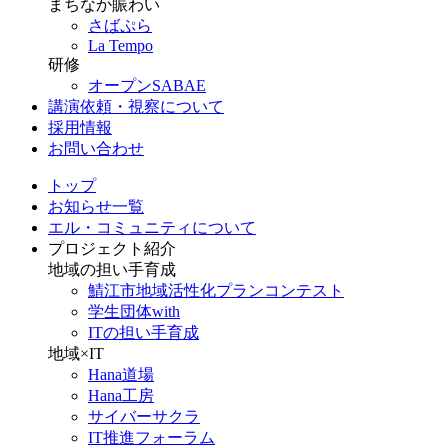
まちなか賑わい
さばぷら
La Tempo
研修
オープンSABAE
講演依頼・視察について
採用情報
お問い合わせ
トップ
お知らせ一覧
エル・コミュニティについて
プロジェクト紹介
地域の担い手育成
鯖江市地域活性化プランコンテスト
学生団体with
ITの担い手育成
地域×IT
Hana道場
Hana工房
サイバーサクラ
IT推進フォーラム