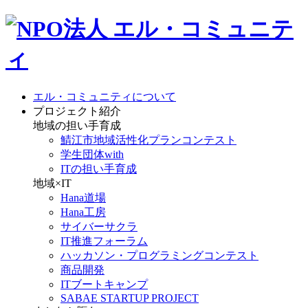
エル・コミュニティについて
プロジェクト紹介
地域の担い手育成
鯖江市地域活性化プランコンテスト
学生団体with
ITの担い手育成
地域×IT
Hana道場
Hana工房
サイバーサクラ
IT推進フォーラム
ハッカソン・プログラミングコンテスト
商品開発
ITブートキャンプ
SABAE STARTUP PROJECT