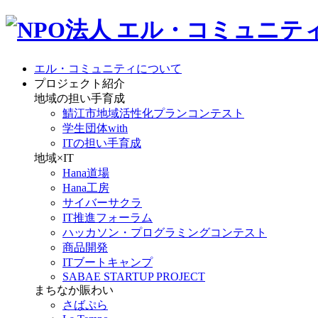
エル・コミュニティについて
プロジェクト紹介
地域の担い手育成
鯖江市地域活性化プランコンテスト
学生団体with
ITの担い手育成
地域×IT
Hana道場
Hana工房
サイバーサクラ
IT推進フォーラム
ハッカソン・プログラミングコンテスト
商品開発
ITブートキャンプ
SABAE STARTUP PROJECT
まちなか賑わい
さばぷら