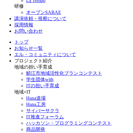
La Tempo
研修
オープンSABAE
講演依頼・視察について
採用情報
お問い合わせ
トップ
お知らせ一覧
エル・コミュニティについて
プロジェクト紹介
地域の担い手育成
鯖江市地域活性化プランコンテスト
学生団体with
ITの担い手育成
地域×IT
Hana道場
Hana工房
サイバーサクラ
IT推進フォーラム
ハッカソン・プログラミングコンテスト
商品開発