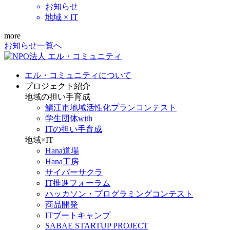
お知らせ
地域 × IT
more
お知らせ一覧へ
エル・コミュニティについて
プロジェクト紹介
地域の担い手育成
鯖江市地域活性化プランコンテスト
学生団体with
ITの担い手育成
地域×IT
Hana道場
Hana工房
サイバーサクラ
IT推進フォーラム
ハッカソン・プログラミングコンテスト
商品開発
ITブートキャンプ
SABAE STARTUP PROJECT