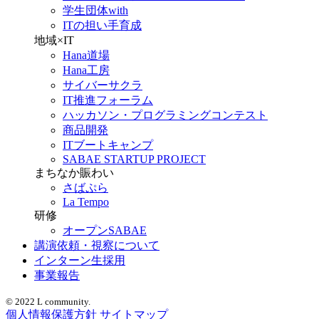
学生団体with
ITの担い手育成
地域×IT
Hana道場
Hana工房
サイバーサクラ
IT推進フォーラム
ハッカソン・プログラミングコンテスト
商品開発
ITブートキャンプ
SABAE STARTUP PROJECT
まちなか賑わい
さばぷら
La Tempo
研修
オープンSABAE
講演依頼・視察について
インターン生採用
事業報告
© 2022 L community.
個人情報保護方針
サイトマップ