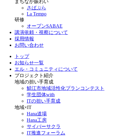
まちなか賑わい
さばぷら
La Tempo
研修
オープンSABAE
講演依頼・視察について
採用情報
お問い合わせ
トップ
お知らせ一覧
エル・コミュニティについて
プロジェクト紹介
地域の担い手育成
鯖江市地域活性化プランコンテスト
学生団体with
ITの担い手育成
地域×IT
Hana道場
Hana工房
サイバーサクラ
IT推進フォーラム