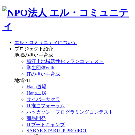
エル・コミュニティについて
プロジェクト紹介
地域の担い手育成
鯖江市地域活性化プランコンテスト
学生団体with
ITの担い手育成
地域×IT
Hana道場
Hana工房
サイバーサクラ
IT推進フォーラム
ハッカソン・プログラミングコンテスト
商品開発
ITブートキャンプ
SABAE STARTUP PROJECT