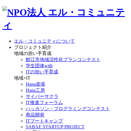
エル・コミュニティについて
プロジェクト紹介
地域の担い手育成
鯖江市地域活性化プランコンテスト
学生団体with
ITの担い手育成
地域×IT
Hana道場
Hana工房
サイバーサクラ
IT推進フォーラム
ハッカソン・プログラミングコンテスト
商品開発
ITブートキャンプ
SABAE STARTUP PROJECT