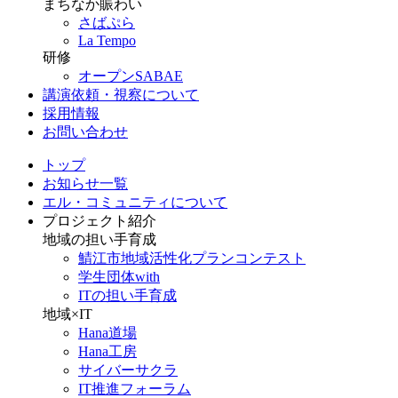
まちなか賑わい
さばぷら
La Tempo
研修
オープンSABAE
講演依頼・視察について
採用情報
お問い合わせ
トップ
お知らせ一覧
エル・コミュニティについて
プロジェクト紹介
地域の担い手育成
鯖江市地域活性化プランコンテスト
学生団体with
ITの担い手育成
地域×IT
Hana道場
Hana工房
サイバーサクラ
IT推進フォーラム