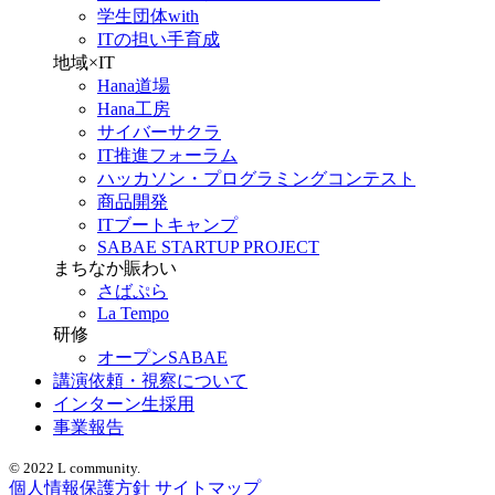
学生団体with
ITの担い手育成
地域×IT
Hana道場
Hana工房
サイバーサクラ
IT推進フォーラム
ハッカソン・プログラミングコンテスト
商品開発
ITブートキャンプ
SABAE STARTUP PROJECT
まちなか賑わい
さばぷら
La Tempo
研修
オープンSABAE
講演依頼・視察について
インターン生採用
事業報告
© 2022 L community.
個人情報保護方針
サイトマップ