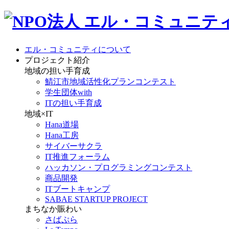
エル・コミュニティについて
プロジェクト紹介
地域の担い手育成
鯖江市地域活性化プランコンテスト
学生団体with
ITの担い手育成
地域×IT
Hana道場
Hana工房
サイバーサクラ
IT推進フォーラム
ハッカソン・プログラミングコンテスト
商品開発
ITブートキャンプ
SABAE STARTUP PROJECT
まちなか賑わい
さばぷら