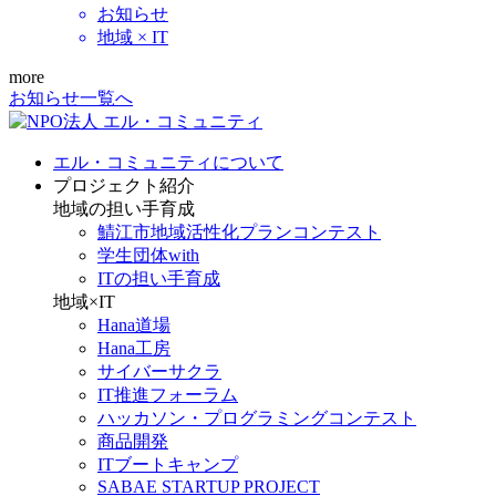
お知らせ
地域 × IT
more
お知らせ一覧へ
エル・コミュニティについて
プロジェクト紹介
地域の担い手育成
鯖江市地域活性化プランコンテスト
学生団体with
ITの担い手育成
地域×IT
Hana道場
Hana工房
サイバーサクラ
IT推進フォーラム
ハッカソン・プログラミングコンテスト
商品開発
ITブートキャンプ
SABAE STARTUP PROJECT