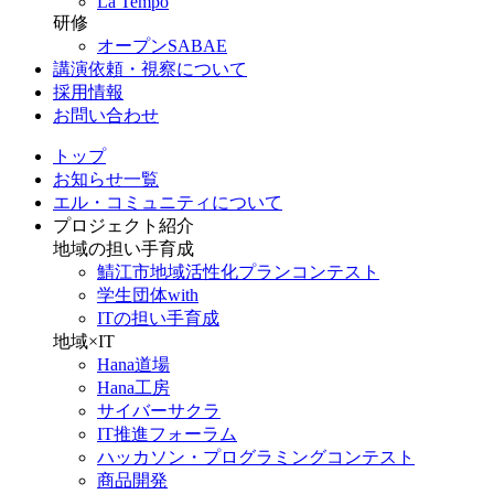
La Tempo
研修
オープンSABAE
講演依頼・視察について
採用情報
お問い合わせ
トップ
お知らせ一覧
エル・コミュニティについて
プロジェクト紹介
地域の担い手育成
鯖江市地域活性化プランコンテスト
学生団体with
ITの担い手育成
地域×IT
Hana道場
Hana工房
サイバーサクラ
IT推進フォーラム
ハッカソン・プログラミングコンテスト
商品開発