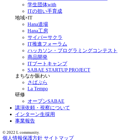
学生団体with
ITの担い手育成
地域×IT
Hana道場
Hana工房
サイバーサクラ
IT推進フォーラム
ハッカソン・プログラミングコンテスト
商品開発
ITブートキャンプ
SABAE STARTUP PROJECT
まちなか賑わい
さばぷら
La Tempo
研修
オープンSABAE
講演依頼・視察について
インターン生採用
事業報告
© 2022 L community.
個人情報保護方針
サイトマップ