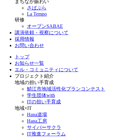
まちなか賑わい
さばぷら
La Tempo
研修
オープンSABAE
講演依頼・視察について
採用情報
お問い合わせ
トップ
お知らせ一覧
エル・コミュニティについて
プロジェクト紹介
地域の担い手育成
鯖江市地域活性化プランコンテスト
学生団体with
ITの担い手育成
地域×IT
Hana道場
Hana工房
サイバーサクラ
IT推進フォーラム