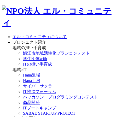
エル・コミュニティについて
プロジェクト紹介
地域の担い手育成
鯖江市地域活性化プランコンテスト
学生団体with
ITの担い手育成
地域×IT
Hana道場
Hana工房
サイバーサクラ
IT推進フォーラム
ハッカソン・プログラミングコンテスト
商品開発
ITブートキャンプ
SABAE STARTUP PROJECT