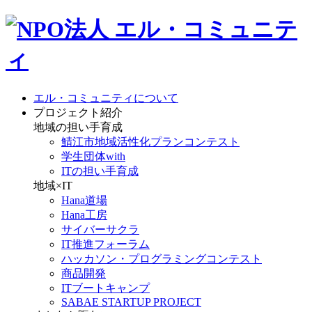
エル・コミュニティについて
プロジェクト紹介
地域の担い手育成
鯖江市地域活性化プランコンテスト
学生団体with
ITの担い手育成
地域×IT
Hana道場
Hana工房
サイバーサクラ
IT推進フォーラム
ハッカソン・プログラミングコンテスト
商品開発
ITブートキャンプ
SABAE STARTUP PROJECT