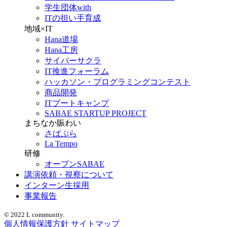
学生団体with
ITの担い手育成
地域×IT
Hana道場
Hana工房
サイバーサクラ
IT推進フォーラム
ハッカソン・プログラミングコンテスト
商品開発
ITブートキャンプ
SABAE STARTUP PROJECT
まちなか賑わい
さばぷら
La Tempo
研修
オープンSABAE
講演依頼・視察について
インターン生採用
事業報告
© 2022 L community.
個人情報保護方針
サイトマップ