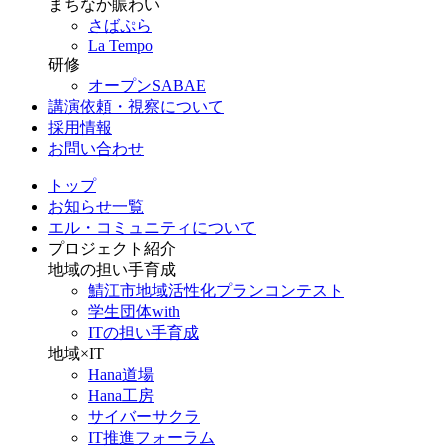
まちなか賑わい
さばぷら
La Tempo
研修
オープンSABAE
講演依頼・視察について
採用情報
お問い合わせ
トップ
お知らせ一覧
エル・コミュニティについて
プロジェクト紹介
地域の担い手育成
鯖江市地域活性化プランコンテスト
学生団体with
ITの担い手育成
地域×IT
Hana道場
Hana工房
サイバーサクラ
IT推進フォーラム